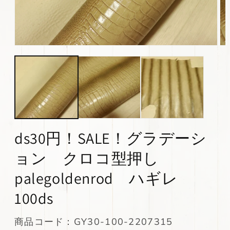
モ
モ
ー
ー
ダ
ダ
ル
ル
で
で
メ
メ
デ
デ
ィ
ィ
ア
ア
(1)
(2)
ds30円！SALE！グラデーシ
を
を
開
開
ョン クロコ型押し
く
く
palegoldenrod ハギレ
100ds
SKU:
商品コード：GY30-100-2207315