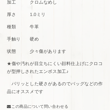
加工 クロムなめし
型
型
押
押
厚さ 1.0ミリ
し
し
palegoldenrod
palegoldenrod
ハ
ハ
種類 牛革
ギ
ギ
レ
レ
手触り 硬め
100ds
100ds
の
の
状態 少々傷があります
数
数
量
量
★傷や汚れが目立ちにくい顔料仕上げにクロコ
を
を
が型押しされたエンボス加工♪
減
増
ら
や
パリッとした硬さがあるのでバッグなどの作
す
す
品にオススメです
この商品について問い合わせる