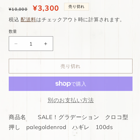
通
当
¥3,300
売り切れ
¥10,000
常
店
税込
配送料
はチェックアウト時に計算されます。
価
特
数量
格
別
ds30
ds30
価
円！
円！
格
SALE！
SALE！
売り切れ
グ
グ
ラ
ラ
デ
デ
ー
ー
シ
シ
別のお支払い方法
ョ
ョ
ン
ン
商品名 SALE！グラデーション クロコ型
ク
ク
押し palegoldenrod ハギレ 100ds
ロ
ロ
コ
コ