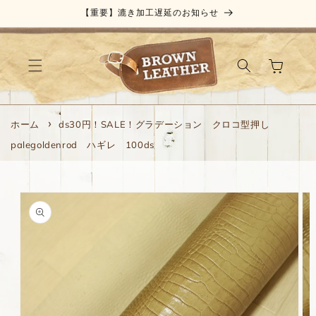
コンテ
【重要】漉き加工遅延のお知らせ
ンツに
進む
カ
ー
ト
ホーム
ds30円！SALE！グラデーション クロコ型押し
palegoldenrod ハギレ 100ds
商品情
報にス
キップ