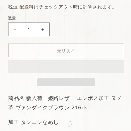
常
店
税込
配送料
はチェックアウト時に計算されます。
価
特
数量
格
別
ds30
ds30
価
円！
円！
格
新
新
売り切れ
入
入
荷！
荷！
姫
姫
路
路
レ
レ
ザ
ザ
ー
ー
商品名 新入荷！姫路レザー エンボス加工 ヌメ
エ
エ
革 ヴァンダイクブラウン 216ds
ン
ン
ボ
ボ
加工 タンニンなめし
ス
ス
加
加