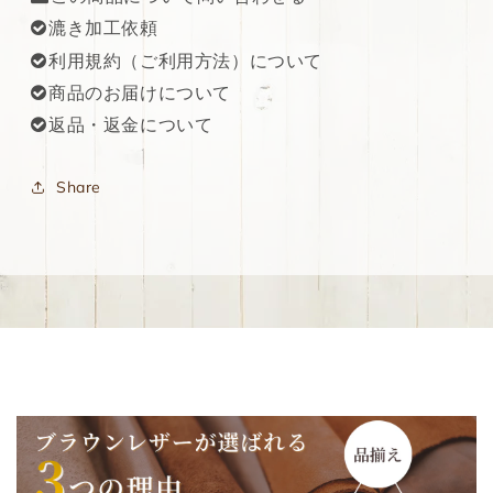
を
を
漉き加工依頼
減
増
ら
や
利用規約（ご利用方法）について
す
す
商品のお届けについて
返品・返金について
Share