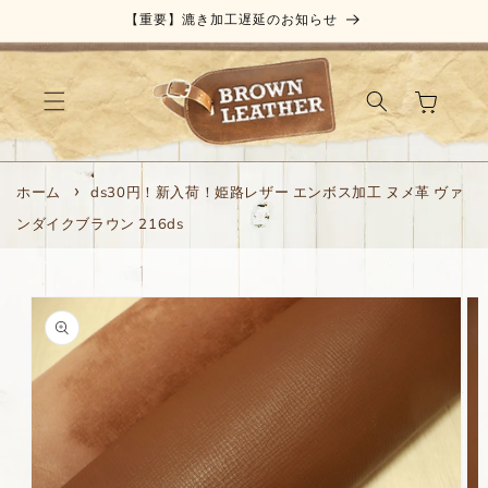
コンテ
【重要】漉き加工遅延のお知らせ
ンツに
進む
カ
ー
ト
ホーム
ds30円！新入荷！姫路レザー エンボス加工 ヌメ革 ヴァ
ンダイクブラウン 216ds
商品情
報にス
キップ