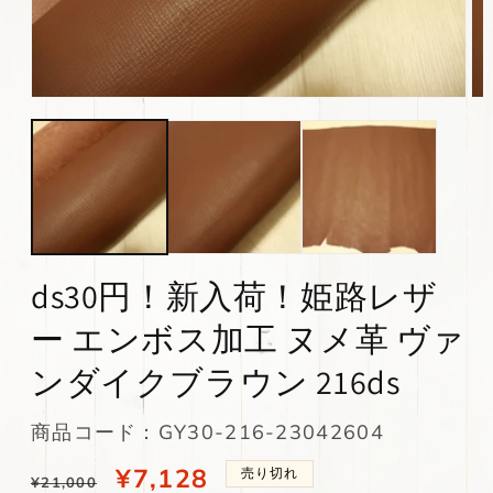
モ
モ
ー
ー
ダ
ダ
ル
ル
で
で
メ
メ
デ
デ
ィ
ィ
ア
ア
(1)
(2)
ds30円！新入荷！姫路レザ
を
を
開
開
ー エンボス加工 ヌメ革 ヴァ
く
く
ンダイクブラウン 216ds
SKU:
商品コード：GY30-216-23042604
通
当
¥7,128
売り切れ
¥21,000