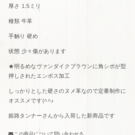
厚さ 1.5ミリ
工
工
ヌ
ヌ
種類 牛革
メ
メ
革
革
ヴ
ヴ
手触り 硬め
ァ
ァ
ン
ン
状態 少々傷があります
ダ
ダ
イ
イ
★明るめなヴァンダイクブラウンに角シボが型
ク
ク
押しされたエンボス加工
ブ
ブ
ラ
ラ
しっかりとした硬さのヌメ革なので定番制作に
ウ
ウ
オススメです(^^♪
ン
ン
216ds
216ds
の
の
姫路タンナーさんから入荷した新商品です
数
数
量
量
この商品について問い合わせる