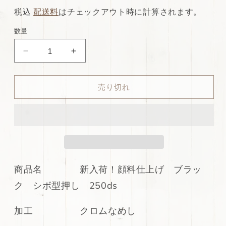
常
店
税込
配送料
はチェックアウト時に計算されます。
価
特
数量
格
別
ds30
ds30
価
円！
円！
格
新
新
売り切れ
入
入
荷！
荷！
姫
姫
路
路
レ
レ
ザ
ザ
ー
ー
商品名 新入荷！顔料仕上げ ブラッ
顔
顔
ク シボ型押し 250ds
料
料
仕
仕
加工 クロムなめし
上
上
げ
げ