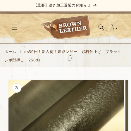
コンテ
【重要】漉き加工遅延のお知らせ
ンツに
進む
カ
ー
ト
ホーム
ds30円！新入荷！姫路レザー 顔料仕上げ ブラック
シボ型押し 250ds
商品情
報にス
キップ