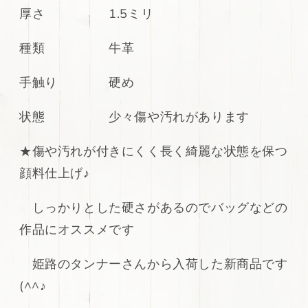
厚さ 1.5ミリ
ブ
ブ
ラ
ラ
種類 牛革
ッ
ッ
ク
ク
シ
シ
手触り 硬め
ボ
ボ
型
型
状態 少々傷や汚れがあります
押
押
し
し
★傷や汚れが付きにくく長く綺麗な状態を保つ
250ds
250ds
顔料仕上げ♪
の
の
数
数
しっかりとした硬さがあるのでバッグなどの
量
量
を
を
作品にオススメです
減
増
ら
や
姫路のタンナーさんから入荷した新商品です
す
す
(^^♪