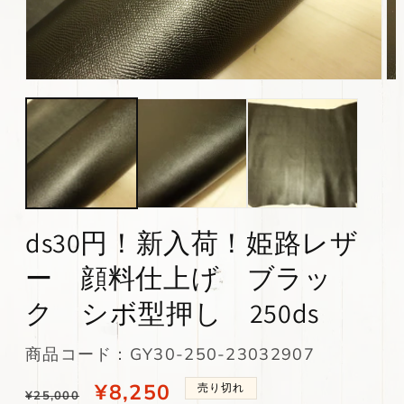
モ
モ
ー
ー
ダ
ダ
ル
ル
で
で
メ
メ
デ
デ
ィ
ィ
ア
ア
(1)
(2)
ds30円！新入荷！姫路レザ
を
を
開
開
ー 顔料仕上げ ブラッ
く
く
ク シボ型押し 250ds
SKU:
商品コード：GY30-250-23032907
通
当
¥8,250
売り切れ
¥25,000