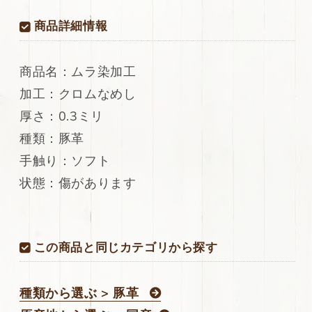
レ
レ
45ds
45ds
商品詳細情報
の
の
数
数
量
量
商品名：ムラ染加工
を
を
加工：クロムなめし
減
増
厚さ：0.3ミリ
ら
や
す
す
種類：豚革
手触り：ソフト
状態：傷があります
この商品と同じカテゴリから探す
種類から選ぶ > 豚革