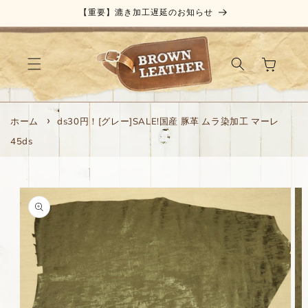
コンテ
【重要】漉き加工遅延のお知らせ
ンツに
進む
カ
ー
ト
ホーム
ds30円！[グレー]SALE!国産 豚革 ムラ染加工 マーレ
45ds
商品情
報にス
キップ