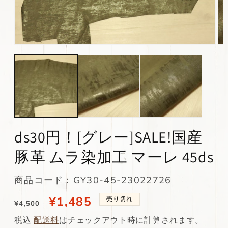
モ
モ
ー
ー
ダ
ダ
ル
ル
で
で
メ
メ
デ
デ
ィ
ィ
ア
ア
(1)
(2)
ds30円！[グレー]SALE!国産
を
を
開
開
豚革 ムラ染加工 マーレ 45ds
く
く
SKU:
商品コード：GY30-45-23022726
通
当
¥1,485
売り切れ
¥4,500
常
店
税込
配送料
はチェックアウト時に計算されます。