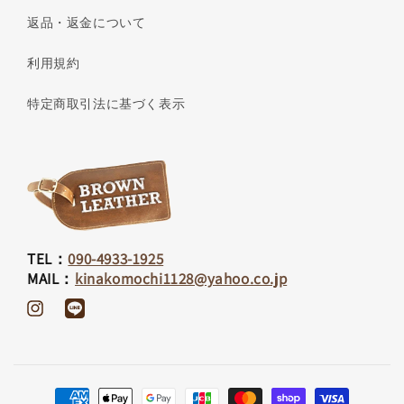
返品・返金について
利用規約
特定商取引法に基づく表示
TEL：
090-4933-1925
MAIL：
kinakomochi1128@yahoo.co.jp
Instagram
Translation
missing:
ja.general.social.links.line
決