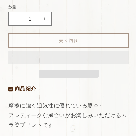
価
特
数量
格
別
ds30
ds30
価
円！
円！
格
[グ
[グ
売り切れ
レ
レ
ー]SALE!
ー]SALE!
国
国
産
産
豚
豚
革
革
ム
ム
商品紹介
ラ
ラ
染
染
摩擦に強く通気性に優れている豚革♪
加
加
アンティークな風合いがお楽しみいただけるム
工
工
マ
マ
ラ染プリントです
ー
ー