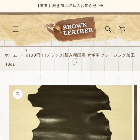
コンテ
【重要】漉き加工遅延のお知らせ
ンツに
進む
カ
ー
ト
ホーム
ds30円！[ブラック]新入荷国産 ヤギ革 クレージング加工
48ds
商品情
報にス
キップ