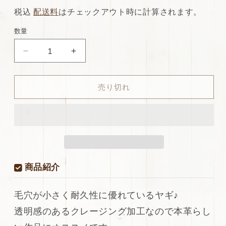
常
店
税込
配送料
はチェックアウト時に計算されます。
価
特
数量
格
別
ds30
ds30
価
円！
円！
格
[ブ
[ブ
売り切れ
ラ
ラ
ッ
ッ
ク]
ク]
新
新
入
入
荷
荷
国
国
商品紹介
産
産
ヤ
ヤ
毛穴が小さく耐久性に優れているヤギ♪
ギ
ギ
透明感のあるクレージング加工なので本革らし
革
革
ク
ク