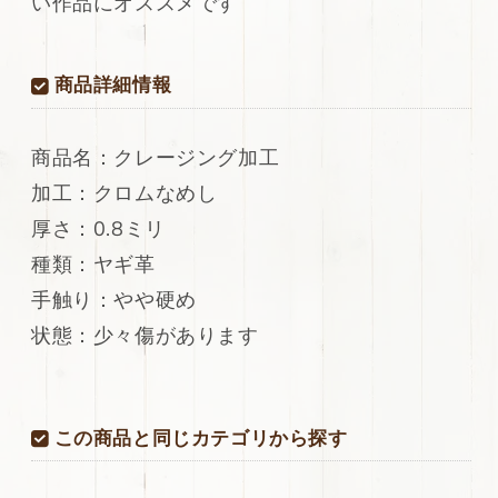
い作品にオススメです
レ
レ
ー
ー
ジ
ジ
商品詳細情報
ン
ン
グ
グ
加
加
商品名：クレージング加工
工
工
加工：クロムなめし
48ds
48ds
厚さ：0.8ミリ
の
の
数
数
種類：ヤギ革
量
量
手触り：やや硬め
を
を
状態：少々傷があります
減
増
ら
や
す
す
この商品と同じカテゴリから探す