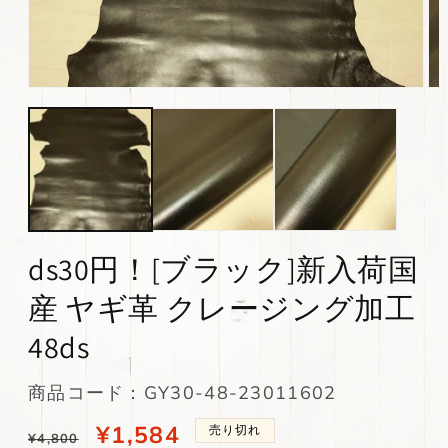
モ
モ
ー
ー
ダ
ダ
ル
ル
で
で
メ
メ
デ
デ
ィ
ィ
ア
ア
(1)
(2)
ds30円！[ブラック]新入荷国
を
を
開
開
産 ヤギ革 クレージング加工
く
く
48ds
SKU:
商品コード：GY30-48-23011602
通
当
¥1,584
売り切れ
¥4,800