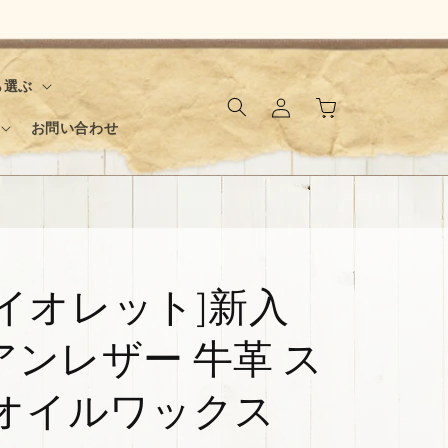
ロ
カ
ら選ぶ
グ
ー
イ
お問い合わせ
ト
ン
バイオレット]新入
ンレザー 牛革 ス
 オイルワックス