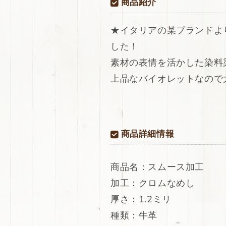
商品紹介
荷！
荷！
イ
イ
★イタリアの某ブランドよ
タ
タ
した！
リ
リ
ア
ア
素材の表情を活かした染料
ン
ン
上品なバイオレットなので
レ
レ
ザ
ザ
ー
ー
牛
牛
革
革
商品詳細情報
ス
ス
ム
ム
商品名：スムース加工
ー
ー
ス
ス
加工：クロムなめし
加
加
厚さ：1.2ミリ
工
工
種類：牛革
オ
オ