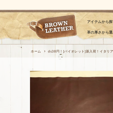
コンテ
ンツに
進む
アイテムから探
革の厚さから選
ホーム
ds38円！[バイオレット]新入荷！イタリア
商品情
報にス
キップ