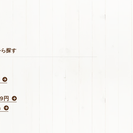
から探す
39円
m