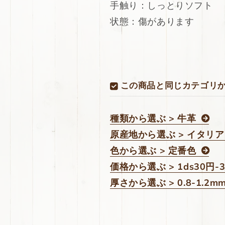
イ
イ
手触り：しっとりソフト
ル
ル
状態：傷があります
ワ
ワ
ッ
ッ
ク
ク
ス
ス
215ds
215ds
この商品と同じカテゴリ
の
の
数
数
量
量
種類から選ぶ > 牛革
を
を
減
増
原産地から選ぶ > イタリア
ら
や
色から選ぶ > 定番色
す
す
価格から選ぶ > 1ds30円-
厚さから選ぶ > 0.8-1.2m