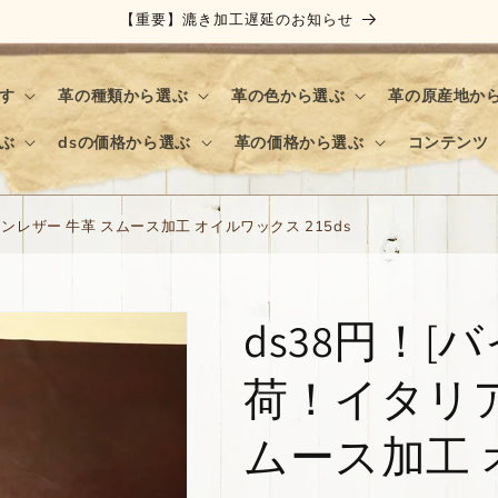
【重要】漉き加工遅延のお知らせ
す
革の種類から選ぶ
革の色から選ぶ
革の原産地か
ぶ
dsの価格から選ぶ
革の価格から選ぶ
コンテンツ
ンレザー 牛革 スムース加工 オイルワックス 215ds
ds38円！[
荷！イタリア
ムース加工