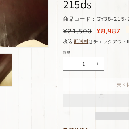
215ds
SKU:
商品コード：GY38-215-2
通
¥21,500
当
¥8,987
常
店
税込
配送料
はチェックアウト
価
特
数量
格
別
ds38
ds38
価
円！
円！
格
[バ
[バ
売り
イ
イ
オ
オ
レ
レ
ッ
ッ
ト]
ト]
新
新
入
入