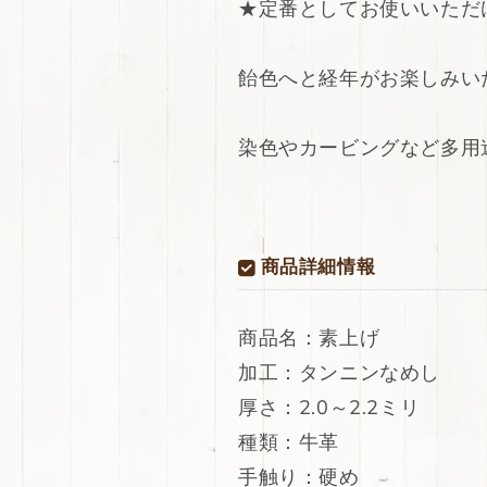
★定番としてお使いいただ
定
定
番
番
バ
バ
飴色へと経年がお楽しみい
ン
ン
グ
グ
染色やカービングなど多用
ラ
ラ
デ
デ
ィ
ィ
シ
シ
ュ
ュ
商品詳細情報
レ
レ
ザ
ザ
ー
ー
商品名：素上げ
牛
牛
加工：タンニンなめし
革
革
厚さ：2.0～2.2ミリ
ヌ
ヌ
メ
メ
種類：牛革
革
革
手触り：硬め