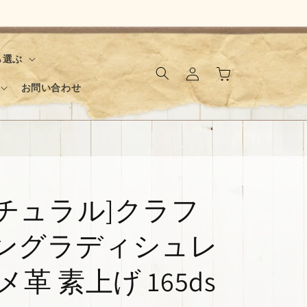
ロ
カ
ら選ぶ
グ
ー
イ
お問い合わせ
ト
ン
ナチュラル]クラフ
バングラディシュレ
メ革 素上げ 165ds