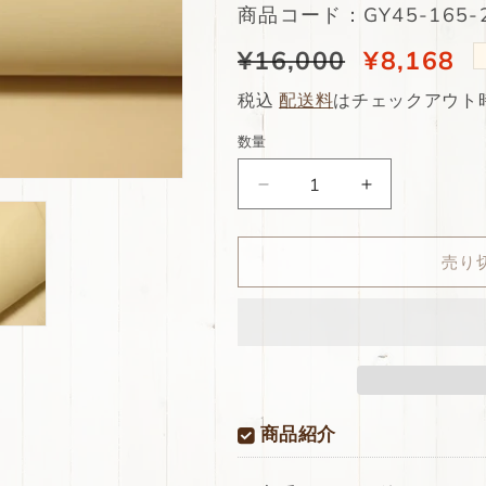
SKU:
商品コード：GY45-165-2
通
¥16,000
当
¥8,168
常
店
税込
配送料
はチェックアウト
価
特
数量
格
別
ds45
ds45
価
円！
円！
格
[ナ
[ナ
売り
チ
チ
ュ
ュ
ラ
ラ
ル]
ル]
ク
ク
ラ
ラ
フ
フ
商品紹介
ト
ト
の
の