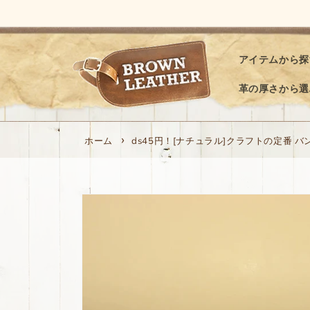
コンテ
ンツに
進む
アイテムから探
革の厚さから選
ホーム
ds45円！[ナチュラル]クラフトの定番 バ
商品情
報にス
キップ