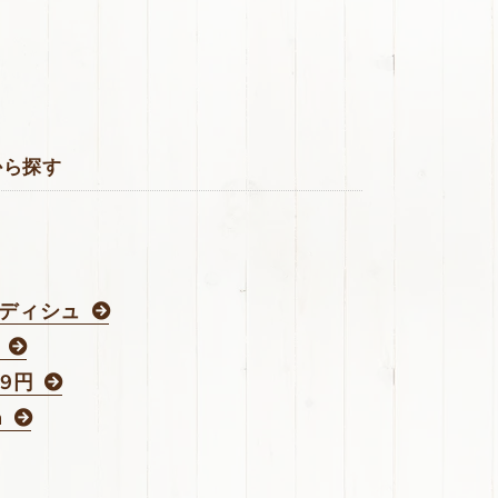
から探す
ラディシュ
49円
m