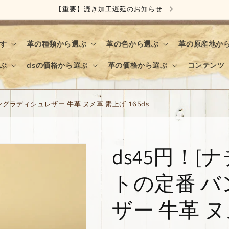
【重要】漉き加工遅延のお知らせ
す
革の種類から選ぶ
革の色から選ぶ
革の原産地か
ぶ
dsの価格から選ぶ
革の価格から選ぶ
コンテンツ
ングラディシュレザー 牛革 ヌメ革 素上げ 165ds
ds45円！[
トの定番 
ザー 牛革 ヌ