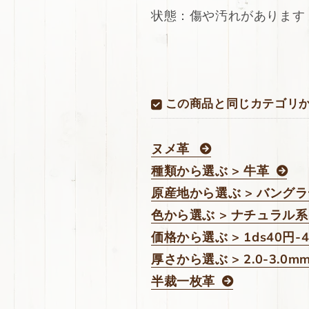
素
素
状態：傷や汚れがあります
上
上
げ
げ
165ds
165ds
の
の
数
数
量
量
この商品と同じカテゴリ
を
を
減
増
ら
や
ヌメ革
す
す
種類から選ぶ > 牛革
原産地から選ぶ > バング
色から選ぶ > ナチュラル系
価格から選ぶ > 1ds40円-
厚さから選ぶ > 2.0-3.0m
半裁一枚革