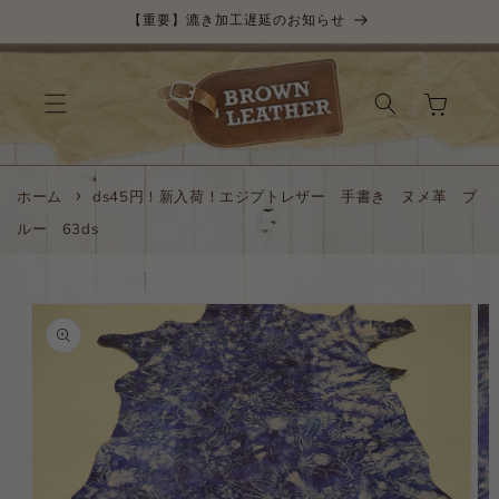
コンテ
【重要】漉き加工遅延のお知らせ
ンツに
進む
カ
ー
ト
ホーム
ds45円！新入荷！エジプトレザー 手書き ヌメ革 ブ
ルー 63ds
商品情
報にス
キップ