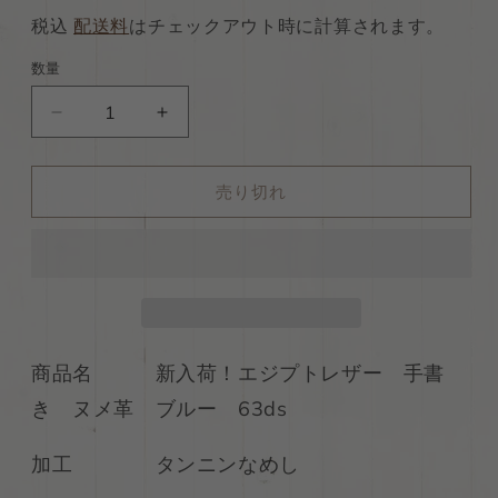
常
店
税込
配送料
はチェックアウト時に計算されます。
価
特
数量
格
別
ds45
ds45
価
円！
円！
格
新
新
売り切れ
入
入
荷！
荷！
エ
エ
ジ
ジ
プ
プ
ト
ト
レ
レ
商品名 新入荷！エジプトレザー 手書
ザ
ザ
き ヌメ革 ブルー 63ds
ー
ー
手
手
加工 タンニンなめし
書
書
き
き