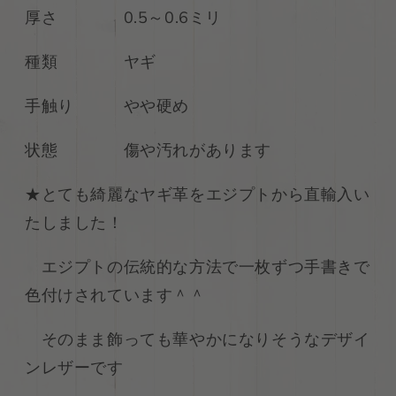
厚さ 0.5～0.6ミリ
ヌ
ヌ
メ
メ
種類 ヤギ
革
革
ブ
ブ
ル
ル
手触り やや硬め
ー
ー
63ds
63ds
状態 傷や汚れがあります
の
の
数
数
★とても綺麗なヤギ革をエジプトから直輸入い
量
量
たしました！
を
を
減
増
エジプトの伝統的な方法で一枚ずつ手書きで
ら
や
す
す
色付けされています＾＾
そのまま飾っても華やかになりそうなデザイ
ンレザーです