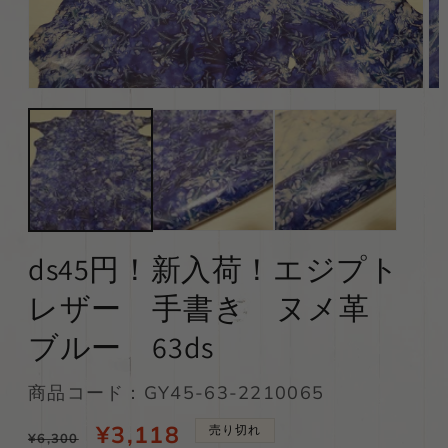
モ
モ
ー
ー
ダ
ダ
ル
ル
で
で
メ
メ
デ
デ
ィ
ィ
ア
ア
(1)
(2)
ds45円！新入荷！エジプト
を
を
開
開
レザー 手書き ヌメ革
く
く
ブルー 63ds
SKU:
商品コード：GY45-63-2210065
通
当
¥3,118
売り切れ
¥6,300