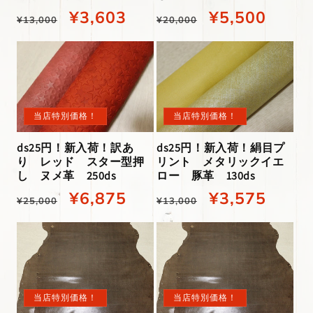
通
当
¥3,603
通
当
¥5,500
¥13,000
¥20,000
常
店
常
店
価
特
価
特
格
別
格
別
価
価
当店特別価格！
当店特別価格！
格
格
ds25円！新入荷！訳あ
ds25円！新入荷！絹目プ
り レッド スター型押
リント メタリックイエ
し ヌメ革 250ds
ロー 豚革 130ds
通
当
¥6,875
通
当
¥3,575
¥25,000
¥13,000
常
店
常
店
価
特
価
特
格
別
格
別
価
価
当店特別価格！
当店特別価格！