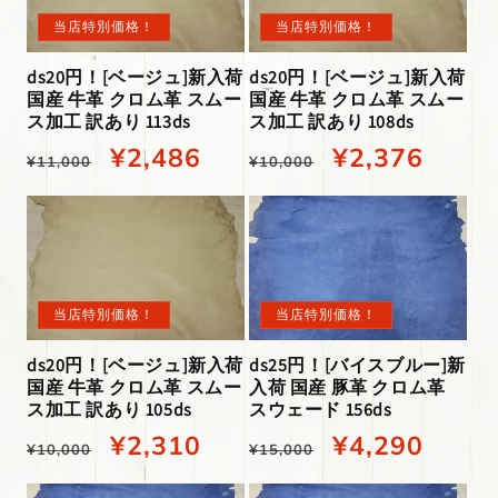
価
価
当店特別価格！
当店特別価格！
格
格
ds20円！[ベージュ]新入荷
ds20円！[ベージュ]新入荷
国産 牛革 クロム革 スムー
国産 牛革 クロム革 スムー
ス加工 訳あり 113ds
ス加工 訳あり 108ds
通
当
¥2,486
通
当
¥2,376
¥11,000
¥10,000
常
店
常
店
価
特
価
特
格
別
格
別
価
価
当店特別価格！
当店特別価格！
格
格
ds20円！[ベージュ]新入荷
ds25円！[バイスブルー]新
国産 牛革 クロム革 スムー
入荷 国産 豚革 クロム革
ス加工 訳あり 105ds
スウェード 156ds
通
当
¥2,310
通
当
¥4,290
¥10,000
¥15,000
常
店
常
店