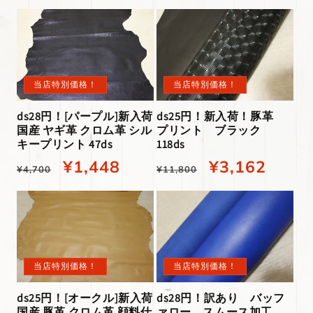
常
店
価
特
価
特
格
別
格
別
価
価
当店特別価格！
当店特別価格！
格
格
ds28円！[パープル]新入荷
ds25円！新入荷！豚革
国産 ヤギ革 クロム革 シル
プリント ブラック
キープリント 47ds
118ds
通
当
¥1,448
通
当
¥3,162
¥4,700
¥11,800
常
店
常
店
価
特
価
特
格
別
格
別
価
価
当店特別価格！
当店特別価格！
格
格
ds25円！[オークル]新入荷
ds28円！訳あり バッフ
国産 豚革 クロム革 顔料仕
ァロー スムース加工