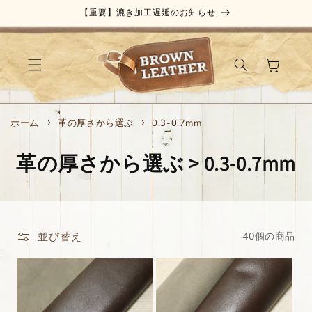
コンテ
【重要】漉き加工遅延のお知らせ
ンツに
進む
カ
ー
ト
ホーム
革の厚さから選ぶ
0.3-0.7mm
コ
革の厚さから選ぶ > 0.3-0.7mm
レ
ク
シ
並び替え
40個の商品
ョ
ン