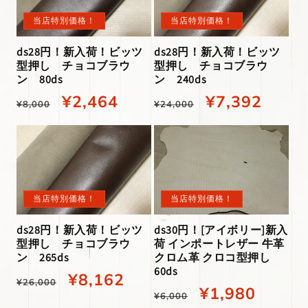
:
当店特別価格！
当店特別価格！
ds28円！新入荷！ビッツ
ds28円！新入荷！ビッツ
型押し チョコブラウ
型押し チョコブラウ
ン 80ds
ン 240ds
通
当
¥2,464
通
当
¥7,392
¥8,000
¥24,000
常
店
常
店
価
特
価
特
格
別
格
別
価
価
当店特別価格！
当店特別価格！
格
格
ds30円！[アイボリー]新入
ds28円！新入荷！ビッツ
荷 インポートレザー 牛革
型押し チョコブラウ
クロム革 クロコ型押し
ン 265ds
60ds
通
当
¥8,162
¥26,000
通
当
¥1,980
¥6,000
常
店