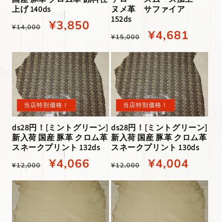
上げ 140ds
ヌメ革 サファイア
152ds
通
当
¥3,850
¥14,000
通
当
¥4,681
¥15,000
常
店
常
店
価
特
価
特
格
別
格
別
価
価
当店特別価格！
当店特別価格！
格
格
ds28円！[ミントグリーン]
ds28円！[ミントグリーン]
新入荷 国産 豚革 クロム革
新入荷 国産 豚革 クロム革
スネークプリント 132ds
スネークプリント 130ds
通
当
¥4,066
通
当
¥4,004
¥12,000
¥12,000
常
店
常
店
価
特
価
特
格
別
格
別