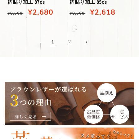
箔貼り加工 87ds
箔貼り加工 85ds
通
当
¥2,680
通
当
¥2,618
¥8,500
¥8,500
常
店
常
店
価
特
価
特
1
2
格
別
格
別
価
価
格
格