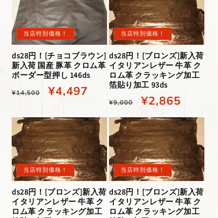
格
別
格
別
価
価
当店特別価格！
当店特別価格！
格
格
ds28円！[チョコブラウン]
ds28円！[ブロンズ]新入荷
新入荷 国産 豚革 クロム革
イタリアンレザー 牛革 ク
ボーダー型押し 146ds
ロム革 クラッキング加工
箔貼り加工 93ds
通
当
¥4,497
¥14,500
通
当
¥2,865
¥9,000
常
店
常
店
価
特
価
特
格
別
格
別
価
価
当店特別価格！
当店特別価格！
格
格
ds28円！[ブロンズ]新入荷
ds28円！[ブロンズ]新入荷
イタリアンレザー 牛革 ク
イタリアンレザー 牛革 ク
ロム革 クラッキング加工
ロム革 クラッキング加工