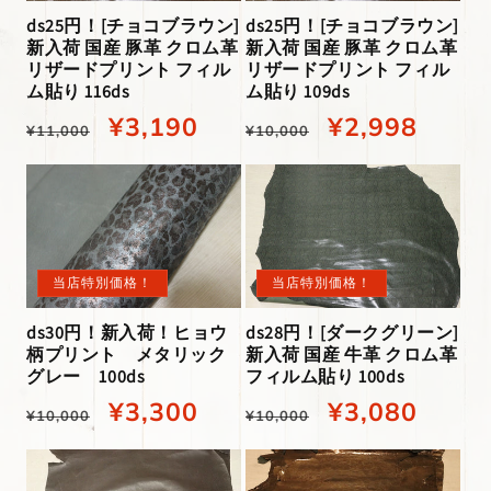
格
格
ds25円！[チョコブラウン]
ds25円！[チョコブラウン]
新入荷 国産 豚革 クロム革
新入荷 国産 豚革 クロム革
リザードプリント フィル
リザードプリント フィル
ム貼り 116ds
ム貼り 109ds
通
当
¥3,190
通
当
¥2,998
¥11,000
¥10,000
常
店
常
店
価
特
価
特
格
別
格
別
価
価
当店特別価格！
当店特別価格！
格
格
ds28円！[ダークグリーン]
ds30円！新入荷！ヒョウ
新入荷 国産 牛革 クロム革
柄プリント メタリック
フィルム貼り 100ds
グレー 100ds
通
当
¥3,080
通
当
¥3,300
¥10,000
¥10,000
常
店
常
店
価
特
価
特