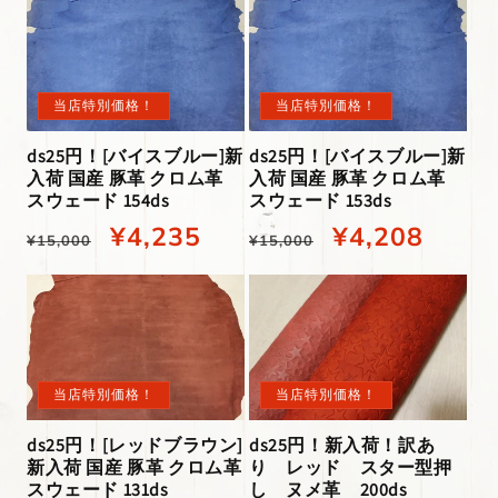
価
特
価
特
格
別
格
別
価
価
当店特別価格！
当店特別価格！
格
格
ds25円！[バイスブルー]新
ds25円！[バイスブルー]新
入荷 国産 豚革 クロム革
入荷 国産 豚革 クロム革
スウェード 154ds
スウェード 153ds
通
当
¥4,235
通
当
¥4,208
¥15,000
¥15,000
常
店
常
店
価
特
価
特
格
別
格
別
価
価
当店特別価格！
当店特別価格！
格
格
ds25円！[レッドブラウン]
ds25円！新入荷！訳あ
新入荷 国産 豚革 クロム革
り レッド スター型押
スウェード 131ds
し ヌメ革 200ds