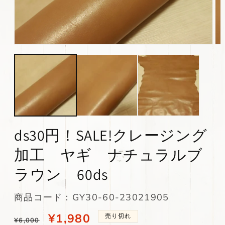
モ
モ
ー
ー
ダ
ダ
ル
ル
で
で
メ
メ
デ
デ
ィ
ィ
ア
ア
(1)
(2)
ds30円！SALE!クレージング
を
を
開
開
加工 ヤギ ナチュラルブ
く
く
ラウン 60ds
SKU:
商品コード：GY30-60-23021905
通
当
¥1,980
売り切れ
¥6,000