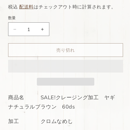
常
店
税込
配送料
はチェックアウト時に計算されます。
価
特
数量
格
別
ds30
ds30
価
円！
円！
格
SALE!
SALE!
売り切れ
ク
ク
レ
レ
ー
ー
ジ
ジ
ン
ン
グ
グ
加
加
商品名 SALE!クレージング加工 ヤギ
工
工
ナチュラルブラウン 60ds
ヤ
ヤ
ギ
ギ
加工 クロムなめし
ナ
ナ
チ
チ