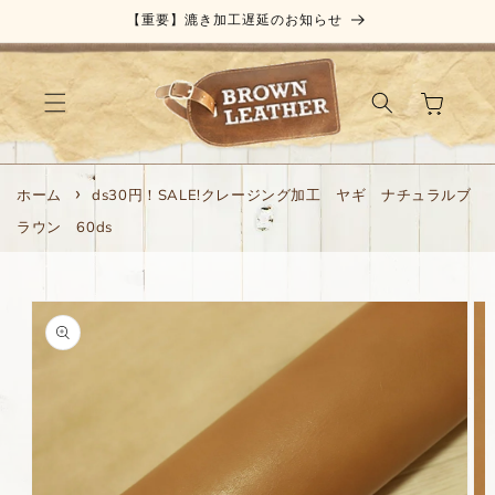
コンテ
【重要】漉き加工遅延のお知らせ
ンツに
進む
カ
ー
ト
ホーム
ds30円！SALE!クレージング加工 ヤギ ナチュラルブ
ラウン 60ds
商品情
報にス
キップ