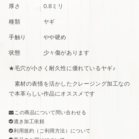
ュ
ュ
厚さ 0.8ミリ
ラ
ラ
ル
ル
種類 ヤギ
ブ
ブ
ラ
ラ
手触り やや硬め
ウ
ウ
ン
ン
状態 少々傷があります
60ds
60ds
の
の
★毛穴が小さく耐久性に優れているヤギ♪
数
数
量
量
素材の表情を活かしたクレージング加工なの
を
を
で本革らしい作品にオススメです
減
増
ら
や
す
す
この商品について問い合わせる
漉き加工依頼
利用規約（ご利用方法）について