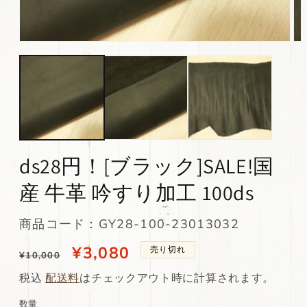
モ
モ
ー
ー
ダ
ダ
ル
ル
で
で
メ
メ
デ
デ
ィ
ィ
ア
ア
(1)
(2)
ds28円！[ブラック]SALE!国
を
を
開
開
産 牛革 吟すり加工 100ds
く
く
SKU:
商品コード：GY28-100-23013032
通
当
¥3,080
売り切れ
¥10,000
常
店
税込
配送料
はチェックアウト時に計算されます。
価
特
数量