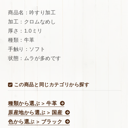
量
量
商品名：吟すり加工
を
を
減
増
加工：クロムなめし
ら
や
厚さ：1.0ミリ
す
す
種類：牛革
手触り：ソフト
状態：ムラが多めです
この商品と同じカテゴリから探す
種類から選ぶ > 牛革
原産地から選ぶ > 国産
色から選ぶ > ブラック