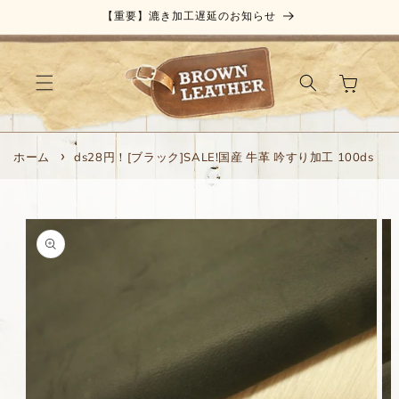
コンテ
【重要】漉き加工遅延のお知らせ
ンツに
進む
カ
ー
ト
ホーム
ds28円！[ブラック]SALE!国産 牛革 吟すり加工 100ds
商品情
報にス
キップ