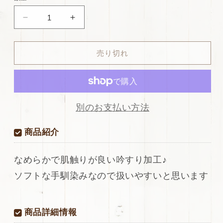
格
別
ds28
ds28
価
円！
円！
格
[ブ
[ブ
売り切れ
ラ
ラ
ッ
ッ
ク]SALE!
ク]SALE!
国
国
産
産
別のお支払い方法
牛
牛
革
革
商品紹介
吟
吟
す
す
なめらかで肌触りが良い吟すり加工♪
り
り
ソフトな手馴染みなので扱いやすいと思います
加
加
工
工
100ds
100ds
の
の
商品詳細情報
数
数