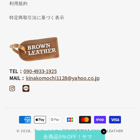
利用規約
特定商取引法に基づく表示
TEL：
090-4933-1925
MAIL：
kinakomochi1128@yahoo.co.jp
Instagram
Translation
missing:
ja.general.social.links.line
決
済
© 2026,
【レザークラフト用革材料専門店】BROWN LEATHER
✕
方
全商品5%OFF！サマ