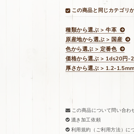
この商品と同じカテゴリ
種類から選ぶ > 牛革
原産地から選ぶ > 国産
色から選ぶ > 定番色
価格から選ぶ > 1ds20円-
厚さから選ぶ > 1.2-1.5m
この商品について問い合わ
漉き加工依頼
利用規約（ご利用方法）に