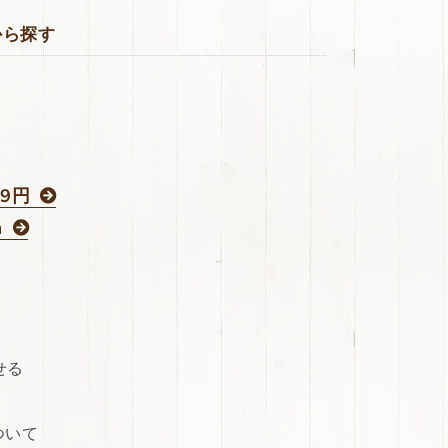
から探す
29円
m
せる
ついて