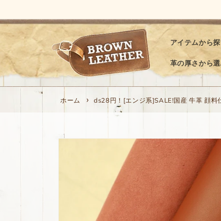
コンテ
ンツに
進む
アイテムから探
革の厚さから選
ホーム
ds28円！[エンジ系]SALE!国産 牛革 顔料
商品情
報にス
キップ