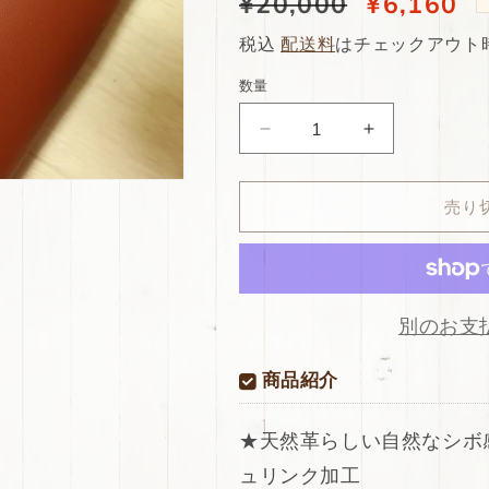
通
¥20,000
当
¥6,160
常
店
税込
配送料
はチェックアウト
価
特
数量
格
別
ds28
ds28
価
円！
円！
格
[エ
[エ
売り
ン
ン
ジ
ジ
系]SALE!
系]SALE!
国
国
産
産
別のお支
牛
牛
革
革
商品紹介
顔
顔
料
料
★天然革らしい自然なシボ
仕
仕
ュリンク加工
上
上