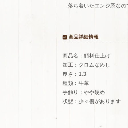
げ
げ
落ち着いたエンジ系なの
吟
吟
す
す
り
り
200ds
200ds
商品詳細情報
の
の
数
数
量
量
商品名：顔料仕上げ
を
を
加工：クロムなめし
減
増
ら
や
厚さ：1.3
す
す
種類：牛革
手触り：やや硬め
状態：少々傷があります