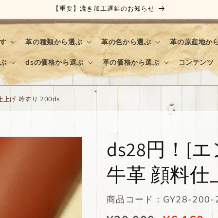
【重要】漉き加工遅延のお知らせ
す
革の種類から選ぶ
革の色から選ぶ
革の原産地か
ぶ
dsの価格から選ぶ
革の価格から選ぶ
コンテンツ
仕上げ 吟すり 200ds
ds28円！[エ
牛革 顔料仕上
SKU:
商品コード：GY28-200-2