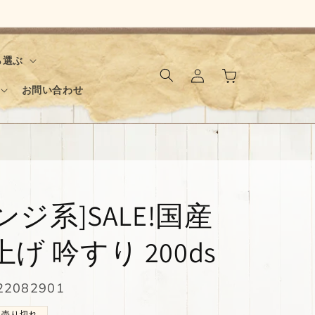
ロ
カ
ら選ぶ
グ
ー
イ
お問い合わせ
ト
ン
ンジ系]SALE!国産
げ 吟すり 200ds
2082901
売り切れ