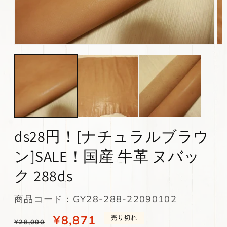
モ
モ
ー
ー
ダ
ダ
ル
ル
で
で
メ
メ
デ
デ
ィ
ィ
ア
ア
(1)
(2)
ds28円！[ナチュラルブラウ
を
を
開
開
ン]SALE！国産 牛革 ヌバッ
く
く
ク 288ds
SKU:
商品コード：GY28-288-22090102
通
当
¥8,871
売り切れ
¥28,000