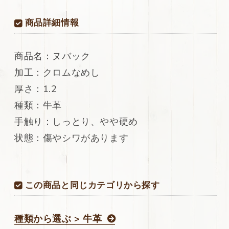
ヌ
ヌ
商品詳細情報
バ
バ
ッ
ッ
ク
ク
商品名：ヌバック
288ds
288ds
の
の
加工：クロムなめし
数
数
厚さ：1.2
量
量
種類：牛革
を
を
減
増
手触り：しっとり、やや硬め
ら
や
状態：傷やシワがあります
す
す
この商品と同じカテゴリから探す
種類から選ぶ > 牛革