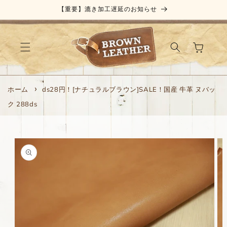
コンテ
【重要】漉き加工遅延のお知らせ
ンツに
進む
カ
ー
ト
ホーム
ds28円！[ナチュラルブラウン]SALE！国産 牛革 ヌバッ
ク 288ds
商品情
報にス
キップ