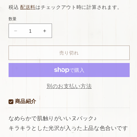
常
店
税込
配送料
はチェックアウト時に計算されます。
価
特
数量
格
別
ds28
ds28
価
円！
円！
格
[ナ
[ナ
売り切れ
チ
チ
ュ
ュ
ラ
ラ
ル
ル
ブ
ブ
別のお支払い方法
ラ
ラ
ウ
ウ
商品紹介
ン]SALE！
ン]SALE！
国
国
なめらかで肌触りがいいヌバック♪
産
産
キラキラとした光沢が入った上品な色合いです
牛
牛
革
革