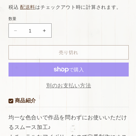
常
店
税込
配送料
はチェックアウト時に計算されます。
価
特
数量
格
別
ds28
ds28
価
円！
円！
格
[ア
[ア
売り切れ
イ
イ
ボ
ボ
リ
リ
ー]SALE!
ー]SALE!
国
国
別のお支払い方法
産
産
牛
牛
商品紹介
革
革
ス
ス
均一な色合いで作品を問わずにお使いいただけ
ム
ム
るスムース加工♪
ー
ー
ス
ス