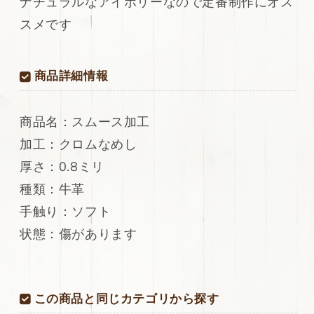
ナチュラルなアイボリーなので定番制作にオス
加
加
スメです
工
工
299ds
299ds
の
の
商品詳細情報
数
数
量
量
を
を
商品名：スムース加工
減
増
加工：クロムなめし
ら
や
す
す
厚さ：0.8ミリ
種類：牛革
手触り：ソフト
状態：傷があります
この商品と同じカテゴリから探す