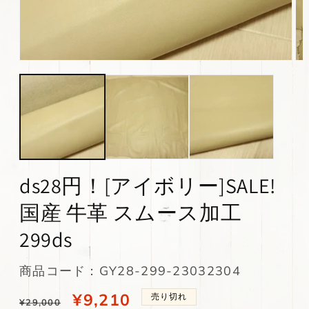
モ
モ
ー
ー
ダ
ダ
ル
ル
で
で
メ
メ
デ
デ
ィ
ィ
ア
ア
(1)
(2)
ds28円！[アイボリー]SALE!
を
を
開
開
国産 牛革 スムース加工
く
く
299ds
SKU:
商品コード：GY28-299-23032304
通
当
¥9,210
売り切れ
¥29,000