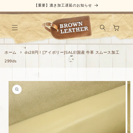
コンテ
【重要】漉き加工遅延のお知らせ
ンツに
進む
カ
ー
ト
ホーム
ds28円！[アイボリー]SALE!国産 牛革 スムース加工
299ds
商品情
報にス
キップ