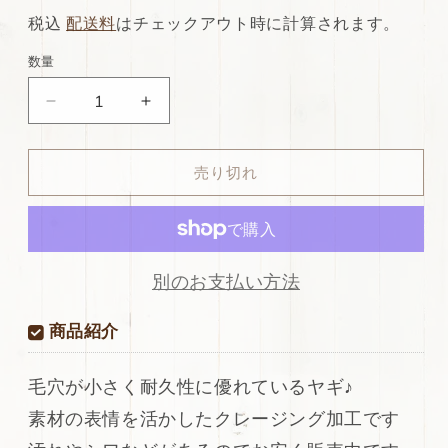
常
店
税込
配送料
はチェックアウト時に計算されます。
価
特
数量
格
別
ds28
ds28
価
円！
円！
格
[ベ
[ベ
売り切れ
ー
ー
ジ
ジ
ュ]SALE!
ュ]SALE!
国
国
産
産
別のお支払い方法
ヤ
ヤ
ギ
ギ
商品紹介
革
革
ク
ク
毛穴が小さく耐久性に優れているヤギ♪
レ
レ
素材の表情を活かしたクレージング加工です
ー
ー
ジ
ジ