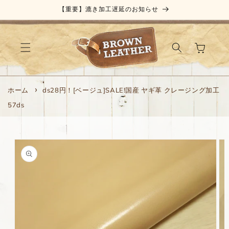
コンテ
【重要】漉き加工遅延のお知らせ
ンツに
進む
カ
ー
ト
ホーム
ds28円！[ベージュ]SALE!国産 ヤギ革 クレージング加工
57ds
商品情
報にス
キップ