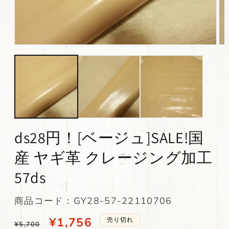
モ
モ
ー
ー
ダ
ダ
ル
ル
で
で
メ
メ
デ
デ
ィ
ィ
ア
ア
(1)
(2)
ds28円！[ベージュ]SALE!国
を
を
開
開
産 ヤギ革 クレージング加工
く
く
57ds
SKU:
商品コード：GY28-57-22110706
通
当
¥1,756
売り切れ
¥5,700