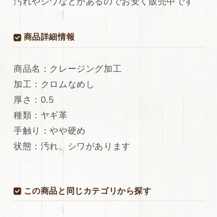
汚れやシワなどがあるのでお安く販売中です
ン
ン
グ
グ
加
加
商品詳細情報
工
工
57ds
57ds
の
の
商品名：クレージング加工
数
数
加工：クロムなめし
量
量
厚さ：0.5
を
を
減
増
種類：ヤギ革
ら
や
手触り：やや硬め
す
す
状態：汚れ、シワがあります
この商品と同じカテゴリから探す