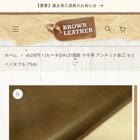
コンテ
【重要】漉き加工遅延のお知らせ
ンツに
進む
カ
ー
ト
ホーム
ds28円！[カーキ]SALE!国産 ヤギ革 アンチック加工 セミ
ベジタブル 75ds
商品情
報にス
キップ