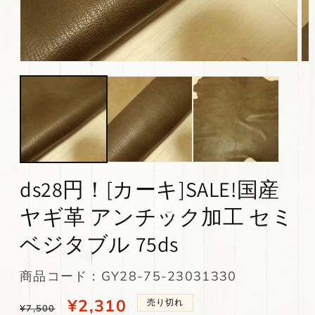
モ
モ
ー
ー
ダ
ダ
ル
ル
で
で
メ
メ
デ
デ
ィ
ィ
ア
ア
(1)
(2)
ds28円！[カーキ]SALE!国産
を
を
開
開
ヤギ革 アンチック加工 セミ
く
く
ベジタブル 75ds
SKU:
商品コード：GY28-75-23031330
通
当
¥2,310
売り切れ
¥7,500