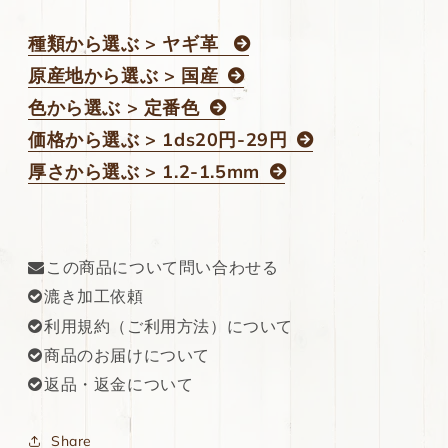
種類から選ぶ > ヤギ革
原産地から選ぶ > 国産
色から選ぶ > 定番色
価格から選ぶ > 1ds20円-29円
厚さから選ぶ > 1.2-1.5mm
この商品について問い合わせる
漉き加工依頼
利用規約（ご利用方法）について
商品のお届けについて
返品・返金について
Share