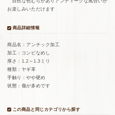
自然な色むらがありアンティークな風合いが
加
加
お楽しみいただけます
工
工
セ
セ
ミ
ミ
商品詳細情報
ベ
ベ
ジ
ジ
タ
タ
商品名：アンチック加工
ブ
ブ
加工：コンビなめし
ル
ル
75ds
75ds
厚さ：1.2～1.3ミリ
の
の
種類：ヤギ革
数
数
手触り：やや硬め
量
量
を
を
状態：傷が多めです
減
増
ら
や
す
す
この商品と同じカテゴリから探す