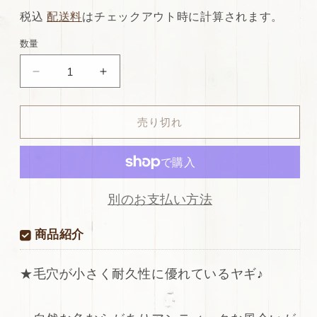
常
店
税込
配送料
はチェックアウト時に計算されます。
価
特
数量
格
別
ds28
ds28
価
円！
円！
格
[カ
[カ
売り切れ
ー
ー
キ]SALE!
キ]SALE!
国
国
産
産
ヤ
ヤ
別のお支払い方法
ギ
ギ
革
革
商品紹介
ア
ア
ン
ン
★毛穴が小さく耐久性に優れているヤギ♪
チ
チ
ッ
ッ
ク
ク