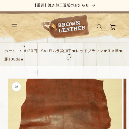
コンテ
【重要】漉き加工遅延のお知らせ
ンツに
進む
カ
ー
ト
ホーム
ds30円！SALE!ムラ染加工★レッドブラウン★ヌメ革★
豚100ds★
商品情
報にス
キップ