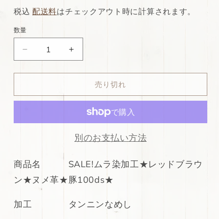
常
店
税込
配送料
はチェックアウト時に計算されます。
価
特
数量
格
別
ds30
ds30
価
円！
円！
格
SALE!
SALE!
売り切れ
ム
ム
ラ
ラ
染
染
加
加
工
工
別のお支払い方法
★
★
レ
レ
商品名 SALE!ムラ染加工★レッドブラウ
ッ
ッ
ン★ヌメ革★豚100ds★
ド
ド
ブ
ブ
加工 タンニンなめし
ラ
ラ
ウ
ウ