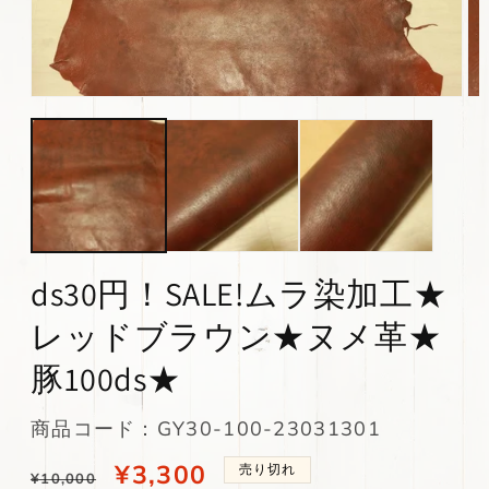
モ
モ
ー
ー
ダ
ダ
ル
ル
で
で
メ
メ
デ
デ
ィ
ィ
ア
ア
(1)
(2)
ds30円！SALE!ムラ染加工★
を
を
開
開
レッドブラウン★ヌメ革★
く
く
豚100ds★
SKU:
商品コード：GY30-100-23031301
通
当
¥3,300
売り切れ
¥10,000