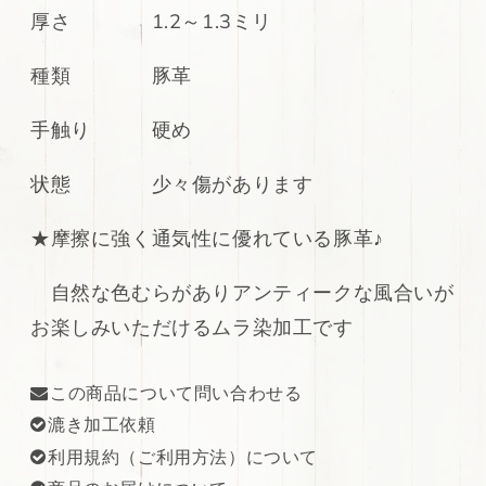
ン
ン
厚さ 1.2～1.3ミリ
★
★
ヌ
ヌ
種類 豚革
メ
メ
革
革
手触り 硬め
★
★
豚
豚
状態 少々傷があります
100ds★
100ds★
の
の
★
摩擦に強く通気性に優れている豚革♪
数
数
量
量
自然な色むらがありアンティークな風合いが
を
を
お楽しみいただけるムラ染加工です
減
増
ら
や
す
す
この商品について問い合わせる
漉き加工依頼
利用規約（ご利用方法）について