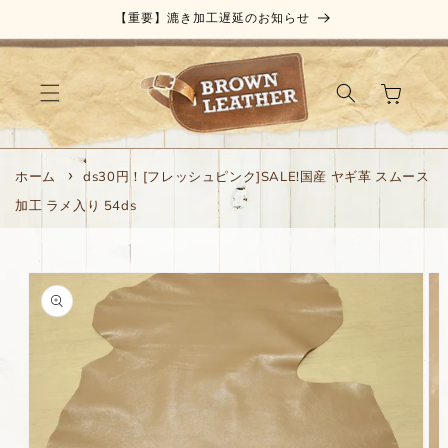
コンテ
【重要】漉き加工遅延のお知らせ
ンツに
進む
カ
ー
ト
ホーム
ds30円！[フレッシュピンク]SALE!国産 ヤギ革 スムース
加工 ラメ入り 54ds
商品情
報にス
キップ