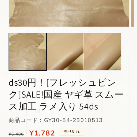
モ
モ
ー
ー
ダ
ダ
ル
ル
で
で
メ
メ
デ
デ
ィ
ィ
ア
ア
(1)
(2)
ds30円！[フレッシュピン
を
を
開
開
ク]SALE!国産 ヤギ革 スムー
く
く
ス加工 ラメ入り 54ds
SKU:
商品コード：GY30-54-23010513
通
当
¥1,782
売り切れ
¥5,400