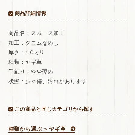
ス
ス
商品詳細情報
ム
ム
ー
ー
ス
ス
商品名：スムース加工
加
加
工
工
加工：クロムなめし
ラ
ラ
厚さ：1.0ミリ
メ
メ
種類：ヤギ革
入
入
り
り
手触り：やや硬め
54ds
54ds
状態：少々傷、汚れがあります
の
の
数
数
量
量
を
を
この商品と同じカテゴリから探す
減
増
ら
や
す
す
種類から選ぶ > ヤギ革