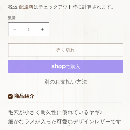
常
店
税込
配送料
はチェックアウト時に計算されます。
価
特
数量
格
別
ds30
ds30
価
円！
円！
格
[フ
[フ
売り切れ
レ
レ
ッ
ッ
シ
シ
ュ
ュ
ピ
ピ
別のお支払い方法
ン
ン
ク]SALE!
ク]SALE!
商品紹介
国
国
産
産
毛穴が小さく耐久性に優れているヤギ♪
ヤ
ヤ
細かなラメが入った可愛いデザインレザーです
ギ
ギ
革
革