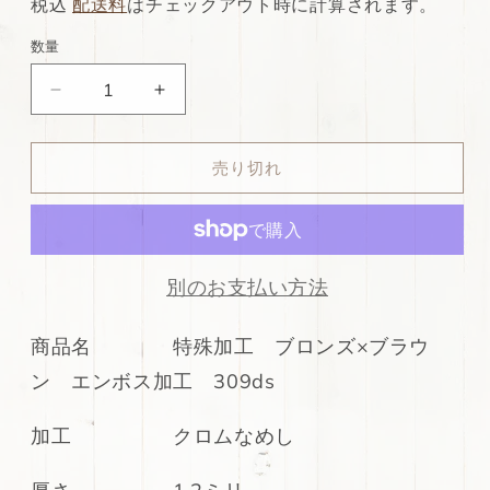
常
店
税込
配送料
はチェックアウト時に計算されます。
価
特
数量
格
別
ds32
ds32
価
円！
円！
格
SALE！
SALE！
売り切れ
特
特
殊
殊
加
加
工
工
ブ
ブ
別のお支払い方法
ロ
ロ
ン
ン
商品名 特殊加工 ブロンズ×ブラウ
ズ
ズ
ン エンボス加工 309ds
×
×
ブ
ブ
加工 クロムなめし
ラ
ラ
ウ
ウ
ン
ン