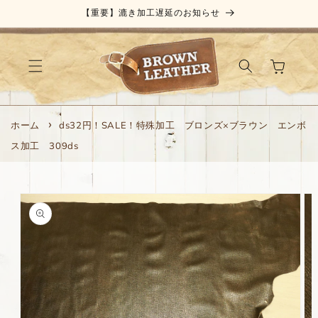
コンテ
【重要】漉き加工遅延のお知らせ
ンツに
進む
カ
ー
ト
ホーム
ds32円！SALE！特殊加工 ブロンズ×ブラウン エンボ
ス加工 309ds
商品情
報にス
キップ