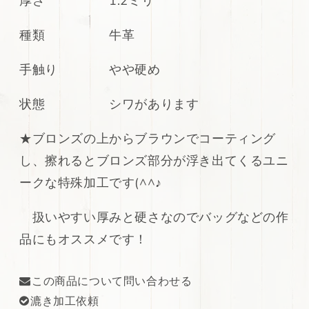
厚さ 1.2ミリ
エ
エ
ン
ン
種類 牛革
ボ
ボ
ス
ス
手触り やや硬め
加
加
工
工
状態 シワがあります
309ds
309ds
の
の
★ブロンズの上からブラウンでコーティング
数
数
し、擦れるとブロンズ部分が浮き出てくるユニ
量
量
を
を
ークな特殊加工です(^^♪
減
増
ら
や
扱いやすい厚みと硬さなのでバッグなどの作
す
す
品にもオススメです！
この商品について問い合わせる
漉き加工依頼