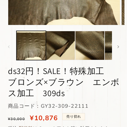
モ
モ
ー
ー
ダ
ダ
ル
ル
で
で
メ
メ
デ
デ
ィ
ィ
ds32円！SALE！特殊加工
ア
ア
(1)
(2)
を
を
ブロンズ×ブラウン エンボ
開
開
く
く
ス加工 309ds
SKU:
商品コード：GY32-309-22111
通
当
¥10,876
売り切れ
¥30,000