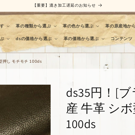
【重要】漉き加工遅延のお知らせ
す
革の種類から選ぶ
革の色から選ぶ
革の原産地か
ぶ
dsの価格から選ぶ
革の価格から選ぶ
コンテンツ
押し モチモチ 100ds
ds35円！[
産 牛革 シ
100ds