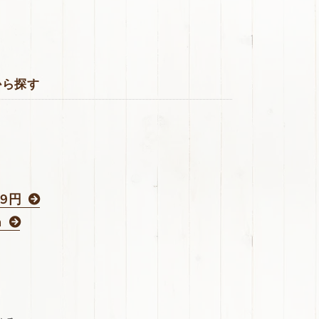
から探す
39円
m