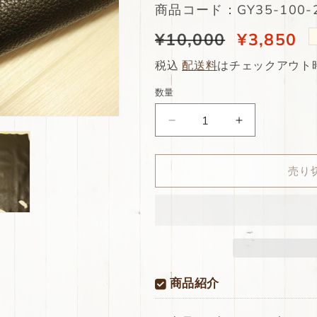
SKU:
商品コード：GY35-100-2
通
¥10,000
当
¥3,850
常
店
税込
配送料
はチェックアウト
価
特
数量
格
別
ds35
ds35
価
円！
円！
格
[ブ
[ブ
売り
ラ
ラ
ッ
ッ
ク]
ク]
新
新
入
入
荷
荷
国
国
商品紹介
産
産
牛
牛