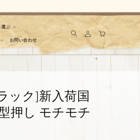
ロ
カ
ら選ぶ
グ
ー
イ
お問い合わせ
ト
ン
ブラック]新入荷国
ボ型押し モチモチ