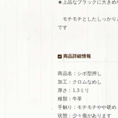
★上品なブラックに大きめ
革
革
シ
シ
ボ
ボ
モチモチとしたしっかり
型
型
です
押
押
し
し
モ
モ
チ
チ
モ
モ
商品詳細情報
チ
チ
100ds
100ds
商品名：シボ型押し
の
の
数
数
加工：クロムなめし
量
量
厚さ：1.3ミリ
を
を
種類：牛革
減
増
ら
や
手触り：モチモチやや硬め
す
す
状態：少々傷があります