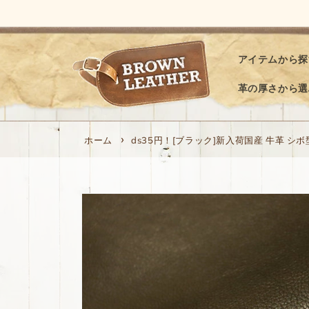
コンテ
ンツに
進む
アイテムから探
革の厚さから選
ホーム
ds35円！[ブラック]新入荷国産 牛革 シボ型
商品情
報にス
キップ