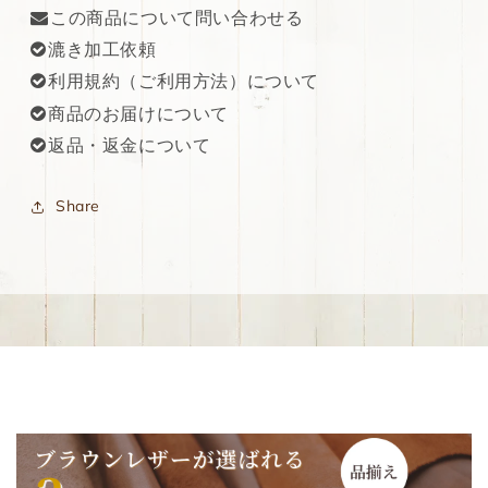
この商品について問い合わせる
を
を
漉き加工依頼
減
増
ら
や
利用規約（ご利用方法）について
す
す
商品のお届けについて
返品・返金について
Share