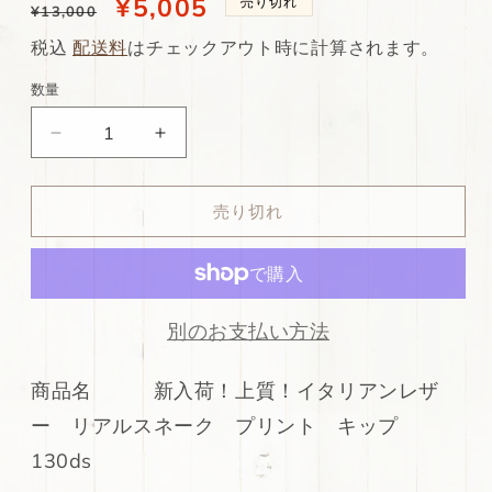
通
当
¥5,005
売り切れ
¥13,000
常
店
税込
配送料
はチェックアウト時に計算されます。
価
特
数量
格
別
ds35
ds35
価
円！
円！
格
新
新
売り切れ
入
入
荷！
荷！
上
上
質！
質！
イ
イ
別のお支払い方法
タ
タ
リ
リ
商品名 新入荷！上質！イタリアンレザ
ア
ア
ー リアルスネーク プリント キップ
ン
ン
レ
レ
130ds
ザ
ザ