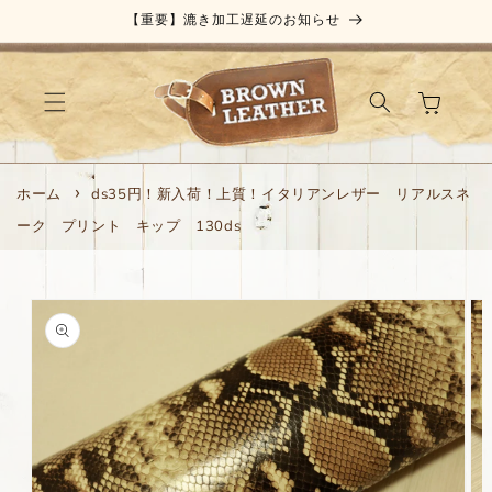
コンテ
【重要】漉き加工遅延のお知らせ
ンツに
進む
カ
ー
ト
ホーム
ds35円！新入荷！上質！イタリアンレザー リアルスネ
ーク プリント キップ 130ds
商品情
報にス
キップ