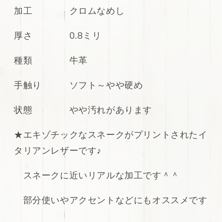
ー
ー
加工 クロムなめし
リ
リ
ア
ア
厚さ 0.8ミリ
ル
ル
ス
ス
種類 牛革
ネ
ネ
ー
ー
手触り ソフト～やや硬め
ク
ク
プ
プ
状態 やや汚れがあります
リ
リ
ン
ン
★エキゾチックなスネークがプリントされたイ
ト
ト
タリアンレザーです♪
キ
キ
ッ
ッ
スネークに近いリアルな加工です＾＾
プ
プ
130ds
130ds
の
の
部分使いやアクセントなどにもオススメです
数
数
量
量