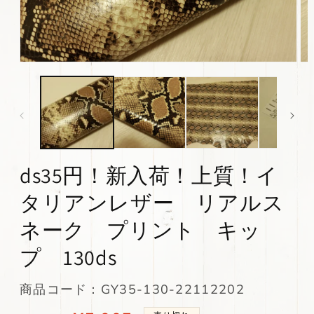
モ
モ
ー
ー
ダ
ダ
ル
ル
で
で
メ
メ
デ
デ
ィ
ィ
ds35円！新入荷！上質！イ
ア
ア
(1)
(2)
を
を
タリアンレザー リアルス
開
開
く
く
ネーク プリント キッ
プ 130ds
SKU:
商品コード：GY35-130-22112202