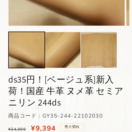
モ
モ
ー
ー
ダ
ダ
ル
ル
で
で
メ
メ
デ
デ
ィ
ィ
ア
ア
(1)
(2)
ds35円！[ベージュ系]新入
を
を
開
開
荷！国産 牛革 ヌメ革 セミア
く
く
ニリン 244ds
SKU:
商品コード：GY35-244-22102030
通
当
¥9,394
売り切れ
¥24,000