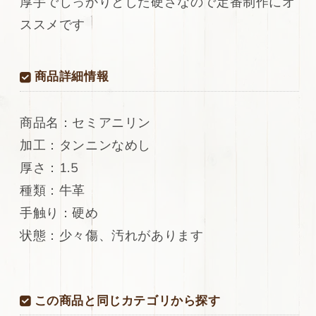
厚手でしっかりとした硬さなので定番制作にオ
メ
メ
ススメです
革
革
セ
セ
ミ
ミ
商品詳細情報
ア
ア
ニ
ニ
リ
リ
商品名：セミアニリン
ン
ン
加工：タンニンなめし
244ds
244ds
の
の
厚さ：1.5
数
数
種類：牛革
量
量
手触り：硬め
を
を
減
増
状態：少々傷、汚れがあります
ら
や
す
す
この商品と同じカテゴリから探す