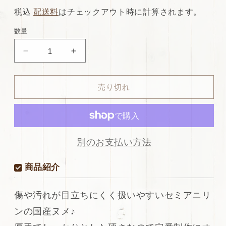
常
店
税込
配送料
はチェックアウト時に計算されます。
価
特
数量
格
別
ds35
ds35
価
円！
円！
格
[ベ
[ベ
売り切れ
ー
ー
ジ
ジ
ュ
ュ
系]
系]
新
新
別のお支払い方法
入
入
荷！
荷！
商品紹介
国
国
産
産
傷や汚れが目立ちにくく扱いやすいセミアニリ
牛
牛
ンの国産ヌメ♪
革
革
ヌ
ヌ