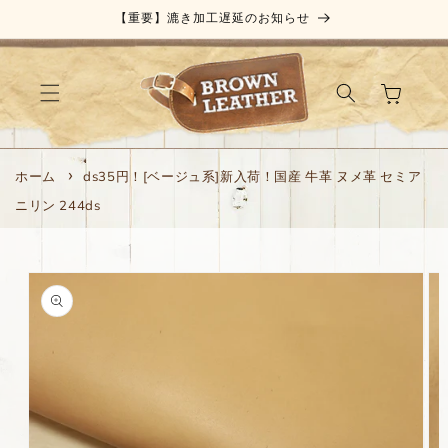
コンテ
【重要】漉き加工遅延のお知らせ
ンツに
進む
カ
ー
ト
ホーム
ds35円！[ベージュ系]新入荷！国産 牛革 ヌメ革 セミア
ニリン 244ds
商品情
報にス
キップ