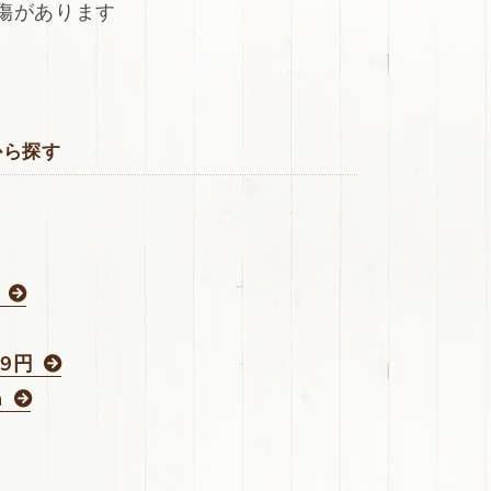
傷があります
から探す
39円
m