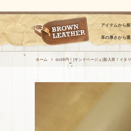
コンテ
ンツに
進む
アイテムから探
革の厚さから選
ホーム
ds38円！[サンドベージュ]新入荷！イタリ
商品情
報にス
キップ