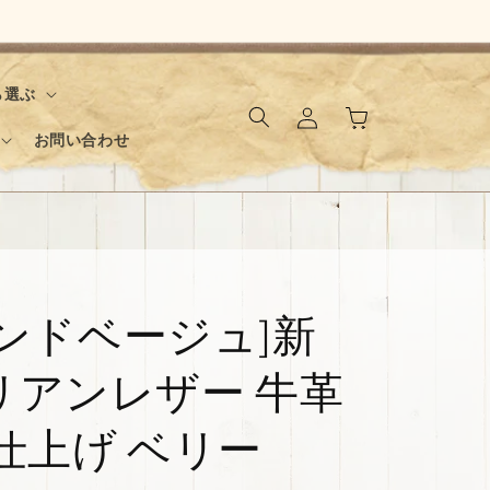
ロ
カ
ら選ぶ
グ
ー
イ
お問い合わせ
ト
ン
サンドベージュ]新
リアンレザー 牛革
仕上げ ベリー