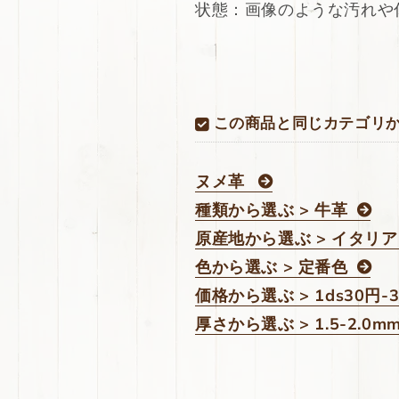
上
上
状態：画像のような汚れや
げ
げ
ベ
ベ
リ
リ
ー
ー
101ds
101ds
この商品と同じカテゴリ
の
の
数
数
量
量
ヌメ革
を
を
種類から選ぶ > 牛革
減
増
ら
や
原産地から選ぶ > イタリア
す
す
色から選ぶ > 定番色
価格から選ぶ > 1ds30円-
厚さから選ぶ > 1.5-2.0m