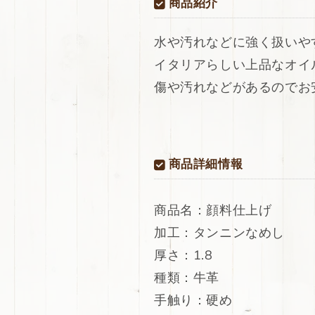
商品紹介
入
入
荷！
荷！
水や汚れなどに強く扱いや
イ
イ
イタリアらしい上品なオイ
タ
タ
リ
リ
傷や汚れなどがあるのでお
ア
ア
ン
ン
レ
レ
ザ
ザ
商品詳細情報
ー
ー
牛
牛
革
革
商品名：顔料仕上げ
ヌ
ヌ
加工：タンニンなめし
メ
メ
革
革
厚さ：1.8
顔
顔
種類：牛革
料
料
手触り：硬め
仕
仕