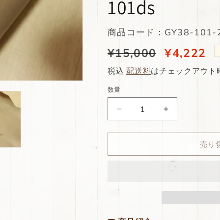
101ds
SKU:
商品コード：GY38-101-2
通
¥15,000
当
¥4,222
常
店
税込
配送料
はチェックアウト
価
特
数量
格
別
ds38
ds38
価
円！
円！
格
[サ
[サ
売り
ン
ン
ド
ド
ベ
ベ
ー
ー
ジ
ジ
ュ]
ュ]
新
新