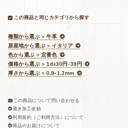
ス
ス
211ds
211ds
この商品と同じカテゴリから探す
の
の
数
数
量
量
種類から選ぶ > 牛革
を
を
原産地から選ぶ > イタリア
減
増
ら
や
色から選ぶ > 定番色
す
す
価格から選ぶ > 1ds30円-39円
厚さから選ぶ > 0.8-1.2mm
この商品について問い合わせる
漉き加工依頼
利用規約（ご利用方法）について
商品のお届けについて