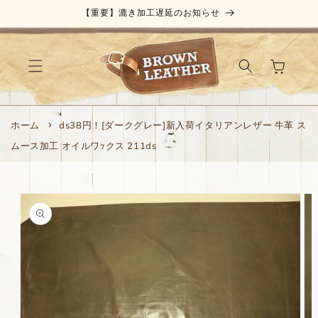
コンテ
【重要】漉き加工遅延のお知らせ
ンツに
進む
カ
ー
ト
ホーム
ds38円！[ダークグレー]新入荷イタリアンレザー 牛革 ス
ムース加工 オイルワｯクス 211ds
商品情
報にス
キップ