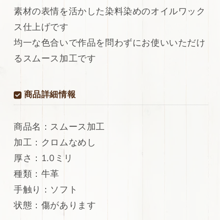
ア
ア
素材の表情を活かした染料染めのオイルワック
ン
ン
ス仕上げです
レ
レ
均一な色合いで作品を問わずにお使いいただけ
ザ
ザ
ー
ー
るスムース加工です
牛
牛
革
革
ス
ス
商品詳細情報
ム
ム
ー
ー
ス
ス
商品名：スムース加工
加
加
加工：クロムなめし
工
工
厚さ：1.0ミリ
オ
オ
イ
イ
種類：牛革
ル
ル
手触り：ソフト
ワ
ワ
状態：傷があります
ｯ
ｯ
ク
ク