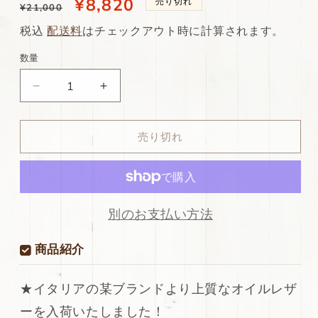
通
当
¥8,820
売り切れ
¥21,000
常
店
税込
配送料
はチェックアウト時に計算されます。
価
特
数量
格
別
ds38
ds38
価
円！
円！
格
[ダ
[ダ
売り切れ
ー
ー
ク
ク
グ
グ
レ
レ
ー]
ー]
別のお支払い方法
新
新
入
入
商品紹介
荷
荷
イ
イ
★イタリアの某ブランドより上質なオイルレザ
タ
タ
ーを入荷いたしました！
リ
リ