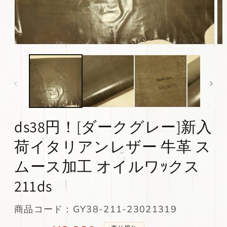
モ
モ
ー
ー
ダ
ダ
ル
ル
で
で
メ
メ
デ
デ
ィ
ィ
ds38円！[ダークグレー]新入
ア
ア
(1)
(2)
を
を
荷イタリアンレザー 牛革 ス
開
開
く
く
ムース加工 オイルワｯクス
211ds
SKU:
商品コード：GY38-211-23021319