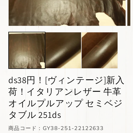
モ
モ
ー
ー
ダ
ダ
ル
ル
で
で
メ
メ
デ
デ
ィ
ィ
ア
ア
(1)
(2)
ds38円！[ヴィンテージ]新入
を
を
開
開
荷！イタリアンレザー 牛革
く
く
オイルプルアップ セミベジ
タブル 251ds
SKU:
商品コード：GY38-251-22122633