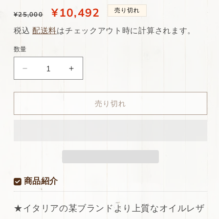
通
当
¥10,492
売り切れ
¥25,000
常
店
税込
配送料
はチェックアウト時に計算されます。
価
特
数量
格
別
ds38
ds38
価
円！
円！
格
[ヴ
[ヴ
売り切れ
ィ
ィ
ン
ン
テ
テ
ー
ー
ジ]
ジ]
新
新
入
入
商品紹介
荷！
荷！
イ
イ
★イタリアの某ブランドより上質なオイルレザ
タ
タ