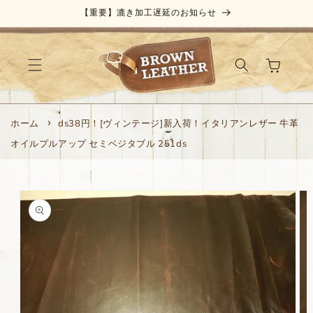
コンテ
【重要】漉き加工遅延のお知らせ
ンツに
進む
カ
ー
ト
ホーム
ds38円！[ヴィンテージ]新入荷！イタリアンレザー 牛革
オイルプルアップ セミベジタブル 251ds
商品情
報にス
キップ