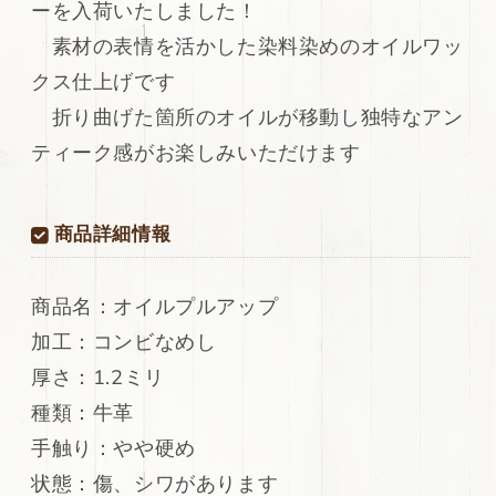
ーを入荷いたしました！
リ
リ
ア
ア
素材の表情を活かした染料染めのオイルワッ
ン
ン
クス仕上げです
レ
レ
折り曲げた箇所のオイルが移動し独特なアン
ザ
ザ
ー
ー
ティーク感がお楽しみいただけます
牛
牛
革
革
オ
オ
商品詳細情報
イ
イ
ル
ル
プ
プ
商品名：オイルプルアップ
ル
ル
加工：コンビなめし
ア
ア
厚さ：1.2ミリ
ッ
ッ
プ
プ
種類：牛革
セ
セ
手触り：やや硬め
ミ
ミ
状態：傷、シワがあります
ベ
ベ