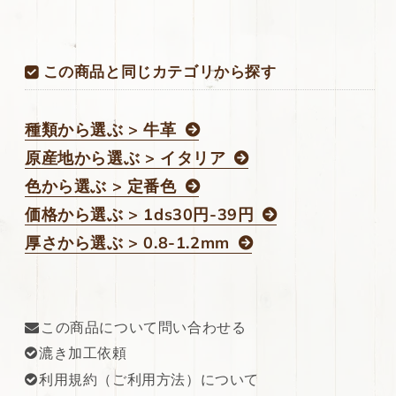
ジ
ジ
タ
タ
ブ
ブ
この商品と同じカテゴリから探す
ル
ル
251ds
251ds
の
の
種類から選ぶ > 牛革
数
数
原産地から選ぶ > イタリア
量
量
を
を
色から選ぶ > 定番色
減
増
価格から選ぶ > 1ds30円-39円
ら
や
厚さから選ぶ > 0.8-1.2mm
す
す
この商品について問い合わせる
漉き加工依頼
利用規約（ご利用方法）について