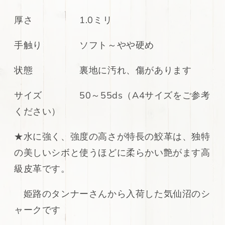
ン
ン
厚さ 1.0ミリ
丸
丸
革
革
手触り ソフト～やや硬め
吟
吟
す
す
状態 裏地に汚れ、傷があります
り
り
チ
チ
ョ
ョ
サイズ 50～55ds（A4サイズをご参考
コ
コ
ください）
ブ
ブ
ラ
ラ
★
水に強く、強度の高さが特長の鮫革は、独特
ウ
ウ
の美しいシボと使うほどに柔らかい艶がます高
ン
ン
50
50
級皮革です。
～
～
55ds
55ds
姫路のタンナーさんから入荷した気仙沼のシ
の
の
ャークです
数
数
量
量