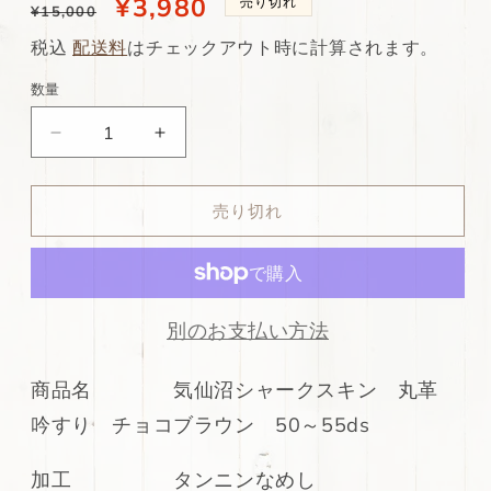
通
当
¥3,980
売り切れ
¥15,000
常
店
税込
配送料
はチェックアウト時に計算されます。
価
特
数量
格
別
新
新
価
入
入
格
荷！
荷！
売り切れ
格
格
安！
安！
気
気
仙
仙
沼
沼
別のお支払い方法
シ
シ
ャ
ャ
商品名 気仙沼シャークスキン 丸革
ー
ー
吟すり チョコブラウン 50～55ds
ク
ク
ス
ス
加工 タンニンなめし
キ
キ