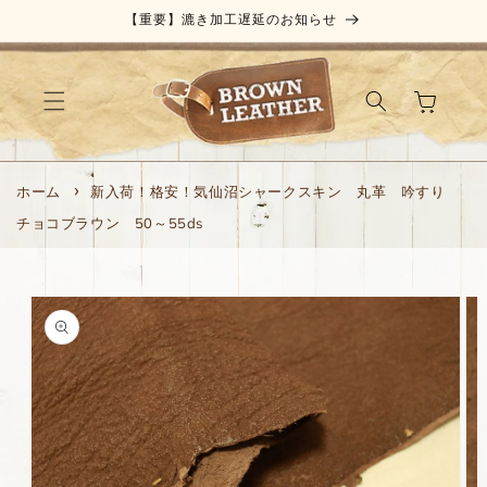
コンテ
【重要】漉き加工遅延のお知らせ
ンツに
進む
カ
ー
ト
ホーム
新入荷！格安！気仙沼シャークスキン 丸革 吟すり
チョコブラウン 50～55ds
商品情
報にス
キップ