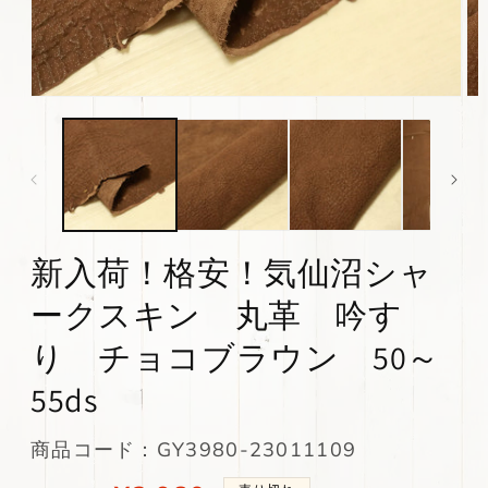
モ
モ
ー
ー
ダ
ダ
ル
ル
で
で
メ
メ
デ
デ
ィ
ィ
新入荷！格安！気仙沼シャ
ア
ア
(1)
(2)
を
を
ークスキン 丸革 吟す
開
開
く
く
り チョコブラウン 50～
55ds
SKU:
商品コード：GY3980-23011109