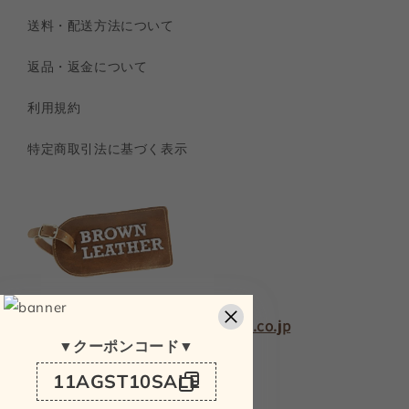
送料・配送方法について
返品・返金について
利用規約
特定商取引法に基づく表示
TEL：
090-4933-1925
MAIL：
kinakomochi1128@yahoo.co.jp
▼クーポンコード▼
Instagram
Translation
11AGST10SALE
missing: