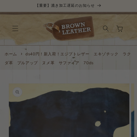
コンテ
【重要】漉き加工遅延のお知らせ
ンツに
進む
カ
ー
ト
ホーム
ds40円！新入荷！エジプトレザー エキゾチック ラク
ダ革 プルアップ ヌメ革 サファイア 70ds
商品情
報にス
キップ