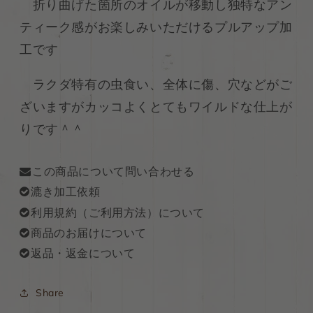
折り曲げた箇所のオイルが移動し独特なアン
ァ
ァ
ティーク感がお楽しみいただけるプルアップ加
イ
イ
ア
ア
工です
70ds
70ds
の
の
ラクダ特有の虫食い、全体に傷、穴などがご
数
数
ざいますがカッコよくとてもワイルドな仕上が
量
量
りです＾＾
を
を
減
増
ら
や
この商品について問い合わせる
す
す
漉き加工依頼
利用規約（ご利用方法）について
商品のお届けについて
返品・返金について
Share