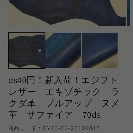
モ
モ
ー
ー
ダ
ダ
ル
ル
で
で
メ
メ
デ
デ
ィ
ィ
ア
ア
(1)
(2)
ds40円！新入荷！エジプト
を
を
開
開
レザー エキゾチック ラ
く
く
クダ革 プルアップ ヌメ
革 サファイア 70ds
SKU:
商品コード：GY40-70-22100812