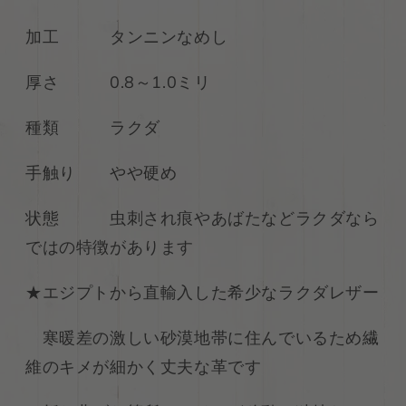
キ
キ
ゾ
ゾ
加工 タンニンなめし
チ
チ
ッ
ッ
厚さ 0.8～1.0ミリ
ク
ク
ラ
ラ
種類 ラクダ
ク
ク
ダ
ダ
手触り やや硬め
革
革
プ
プ
状態
虫刺され痕やあばたなどラクダなら
ル
ル
ではの特徴があります
ア
ア
ッ
ッ
★エジプトから直輸入した希少なラクダレザー
プ
プ
ヌ
ヌ
寒暖差の激しい砂漠地帯に住んでいるため繊
メ
メ
革
革
維のキメが細かく丈夫な革です
サ
サ
フ
フ