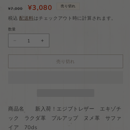
通
当
¥3,080
売り切れ
¥7,000
常
店
税込
配送料
はチェックアウト時に計算されます。
価
特
数量
格
別
ds40
ds40
価
円！
円！
格
新
新
売り切れ
入
入
荷！
荷！
エ
エ
ジ
ジ
プ
プ
ト
ト
レ
レ
商品名 新入荷！エジプトレザー エキゾチ
ザ
ザ
ック ラクダ革 プルアップ ヌメ革 サファ
ー
ー
エ
エ
イア 70ds