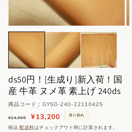
モ
モ
ー
ー
ダ
ダ
ル
ル
で
で
メ
メ
デ
デ
ィ
ィ
ア
ア
(1)
(2)
ds50円！[生成り]新入荷！国
を
を
開
開
産 牛革 ヌメ革 素上げ 240ds
く
く
SKU:
商品コード：GY50-240-22110425
通
当
¥13,200
売り切れ
¥24,000
常
店
税込
配送料
はチェックアウト時に計算されます。