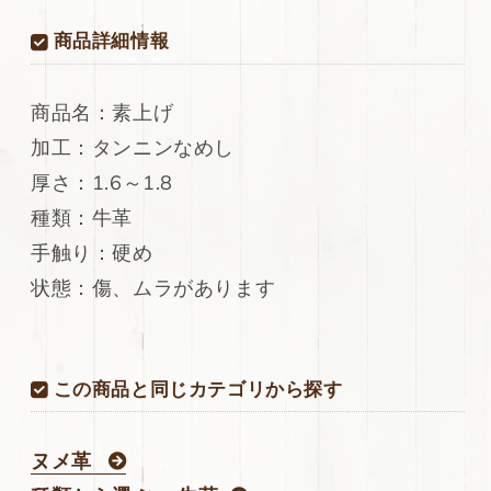
上
上
げ
げ
商品詳細情報
240ds
240ds
の
の
数
数
商品名：素上げ
量
量
加工：タンニンなめし
を
を
厚さ：1.6～1.8
減
増
ら
や
種類：牛革
す
す
手触り：硬め
状態：傷、ムラがあります
この商品と同じカテゴリから探す
ヌメ革