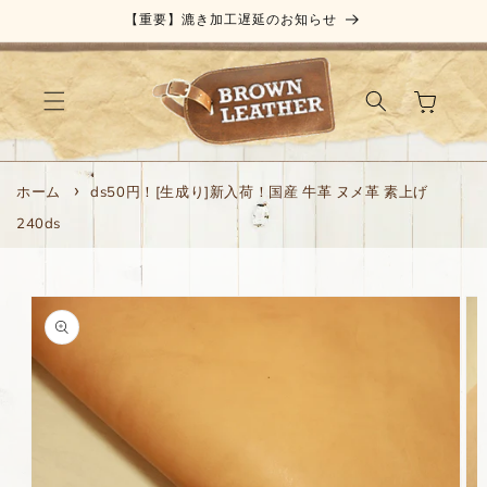
コンテ
【重要】漉き加工遅延のお知らせ
ンツに
進む
カ
ー
ト
ホーム
ds50円！[生成り]新入荷！国産 牛革 ヌメ革 素上げ
240ds
商品情
報にス
キップ