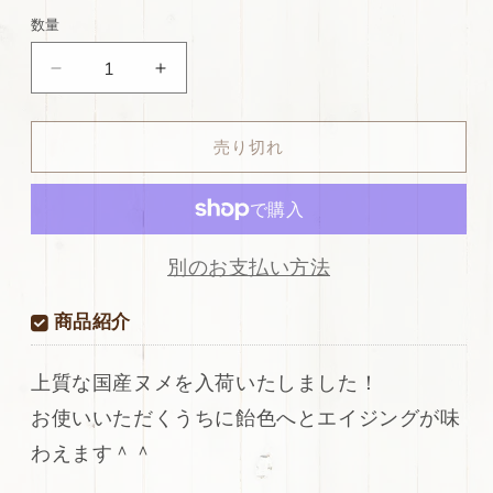
価
特
数量
格
別
ds50
ds50
価
円！
円！
格
[生
[生
売り切れ
成
成
り]
り]
新
新
入
入
荷！
荷！
別のお支払い方法
国
国
産
産
商品紹介
牛
牛
革
革
上質な国産ヌメを入荷いたしました！
ヌ
ヌ
お使いいただくうちに飴色へとエイジングが味
メ
メ
革
革
わえます＾＾
素
素