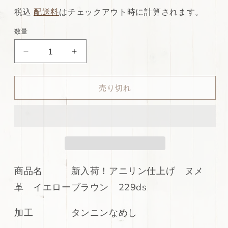
常
店
税込
配送料
はチェックアウト時に計算されます。
価
特
数量
格
別
ds53
ds53
価
円！
円！
格
新
新
売り切れ
入
入
荷！
荷！
ア
ア
ニ
ニ
リ
リ
ン
ン
仕
仕
商品名 新入荷！アニリン仕上げ ヌメ
上
上
革 イエローブラウン 229ds
げ
げ
ヌ
ヌ
加工 タンニンなめし
メ
メ
革
革