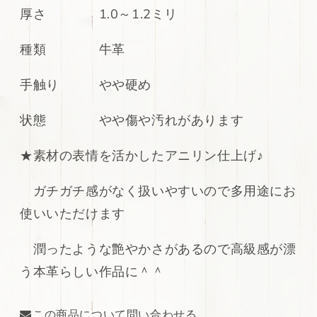
厚さ 1.0～1.2ミリ
イ
イ
エ
エ
種類 牛革
ロ
ロ
ー
ー
ブ
ブ
手触り やや硬め
ラ
ラ
ウ
ウ
状態 やや傷や汚れがあります
ン
ン
229ds
229ds
★素材の表情を活かしたアニリン仕上げ♪
の
の
数
数
ガチガチ感がなく扱いやすいので多用途にお
量
量
使いいただけます
を
を
減
増
潤ったような艶やかさがあるので高級感が漂
ら
や
す
す
う本革らしい作品に＾＾
この商品について問い合わせる