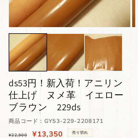
モ
モ
ー
ー
ダ
ダ
ル
ル
で
で
メ
メ
デ
デ
ィ
ィ
ア
ア
(1)
(2)
ds53円！新入荷！アニリン
を
を
開
開
仕上げ ヌメ革 イエロー
く
く
ブラウン 229ds
SKU:
商品コード：GY53-229-2208171
通
当
¥13,350
売り切れ
¥22,900