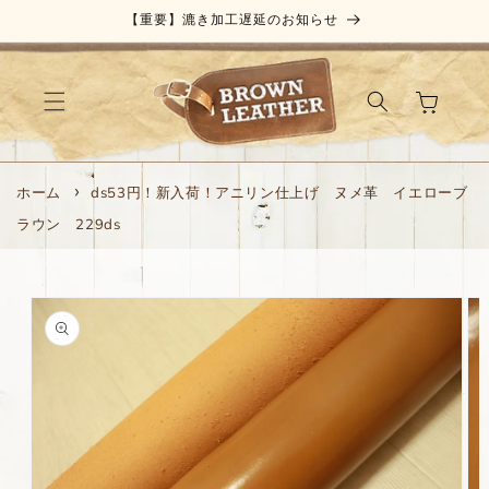
コンテ
【重要】漉き加工遅延のお知らせ
ンツに
進む
カ
ー
ト
ホーム
ds53円！新入荷！アニリン仕上げ ヌメ革 イエローブ
ラウン 229ds
商品情
報にス
キップ