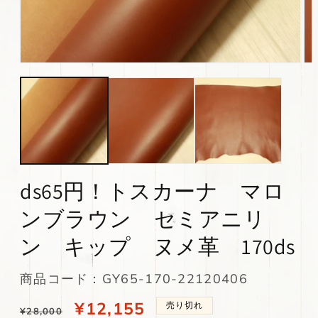
モ
モ
ー
ー
ダ
ダ
ル
ル
で
で
メ
メ
デ
デ
ィ
ィ
ア
ア
(1)
(2)
ds65円！トスカーナ マロ
を
を
開
開
ンブラウン セミアニリ
く
く
ン キップ ヌメ革 170ds
SKU:
商品コード：GY65-170-22120406
通
当
¥12,155
売り切れ
¥28,000