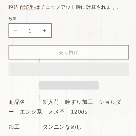
常
店
税込
配送料
はチェックアウト時に計算されます。
価
特
数量
格
別
ds68
ds68
価
円！
円！
格
新
新
売り切れ
入
入
荷！
荷！
吟
吟
す
す
り
り
加
加
工
工
商品名 新入荷！吟すり加工 ショルダ
シ
シ
ー エンジ系 ヌメ革 120ds
ョ
ョ
ル
ル
加工 タンニンなめし
ダ
ダ
ー
ー