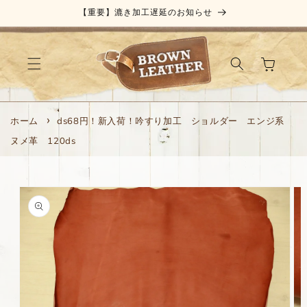
コンテ
【重要】漉き加工遅延のお知らせ
ンツに
進む
カ
ー
ト
ホーム
ds68円！新入荷！吟すり加工 ショルダー エンジ系
ヌメ革 120ds
商品情
報にス
キップ