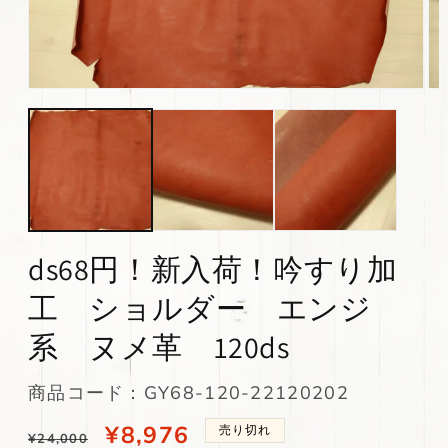
モ
モ
ー
ー
ダ
ダ
ル
ル
で
で
メ
メ
デ
デ
ィ
ィ
ア
ア
(1)
(2)
ds68円！新入荷！吟すり加
を
を
開
開
工 ショルダー エンジ
く
く
系 ヌメ革 120ds
SKU:
商品コード：GY68-120-22120202
通
当
¥8,976
売り切れ
¥24,000