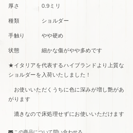
厚さ 0.9ミリ
エ
エ
ン
ン
種類 ショルダー
ジ
ジ
系
系
ヌ
ヌ
手触り やや硬め
メ
メ
革
革
状態 細かな傷がやや多めです
120ds
120ds
の
の
★イタリアを代表するハイブランドより上質な
数
数
ショルダーを入荷いたしました！
量
量
を
を
お使いいただくうちに色に深みが増し艶があ
減
増
ら
や
がります
す
す
漉きなので床処理せずにお使いいただけます
この商品について問い合わせる