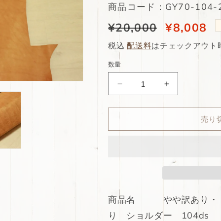
SKU:
商品コード：GY70-104-2
通
¥20,000
当
¥8,008
常
店
税込
配送料
はチェックアウト
価
特
数量
格
別
ds70
ds70
価
円！
円！
格
や
や
売り
や
や
訳
訳
あ
あ
り・・
り・・
CONCERIA
CONCERIA
800
800
社
社
商品名 やや訳あり・・CO
極
極
り ショルダー 104ds
厚
厚