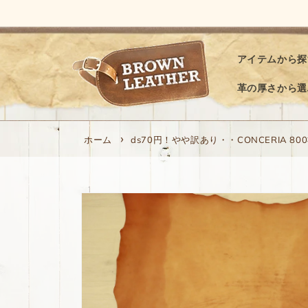
コンテ
ンツに
進む
アイテムから探
革の厚さから選
ホーム
ds70円！やや訳あり・・CONCERIA 
商品情
報にス
キップ