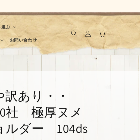
ロ
カ
ら選ぶ
グ
ー
イ
お問い合わせ
ト
ン
やや訳あり・・
A 800社 極厚ヌメ
ルダー 104ds