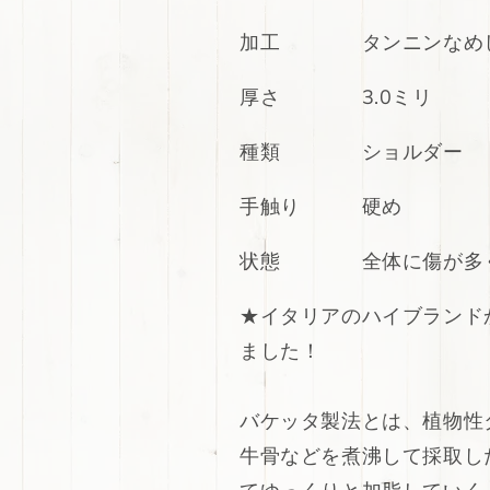
ヌ
ヌ
メ
メ
加工 タンニンなめ
生
生
成
成
厚さ 3.0ミリ
り
り
シ
シ
種類 ショルダー
ョ
ョ
ル
ル
手触り 硬め
ダ
ダ
ー
ー
状態 全体に傷が多く
104ds
104ds
の
の
★
イタリアのハイブランド
数
数
ました！
量
量
を
を
減
増
バケッタ製法とは、植物性
ら
や
牛骨などを煮沸して採取し
す
す