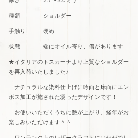
厚さ 2.7〜3.0ミリ
ダ
ダ
ー
ー
種類 ショルダー
ヌ
ヌ
メ
メ
革
革
手触り 硬め
グ
グ
リ
リ
状態 端にオイル寄り、傷があります
ー
ー
ン
ン
★イタリアのトスカーナより上質なショルダー
136ds
136ds
を再入荷いたしました♪
の
の
数
数
ナチュラルな染料仕上げに吟面と床面にエン
量
量
を
を
ボス加工が施された凝ったデザインです！
減
増
ら
や
お使いいただくうちに艶が上がり、経年がお
す
す
楽しみいただけます＾＾
ワンランク上のレザークラフトにいかがでし