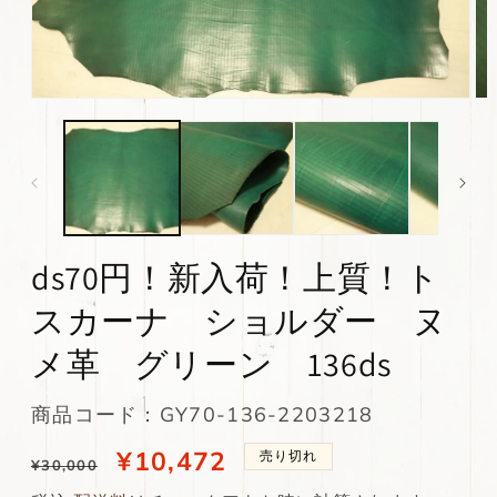
モ
モ
ー
ー
ダ
ダ
ル
ル
で
で
メ
メ
デ
デ
ィ
ィ
ds70円！新入荷！上質！ト
ア
ア
(1)
(2)
を
を
スカーナ ショルダー ヌ
開
開
く
く
メ革 グリーン 136ds
SKU:
商品コード：GY70-136-2203218
通
当
¥10,472
売り切れ
¥30,000