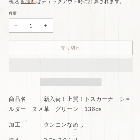
常
店
税込
配送料
はチェックアウト時に計算されます。
価
特
数量
格
別
ds70
ds70
価
円！
円！
格
新
新
売り切れ
入
入
荷！
荷！
上
上
質！
質！
ト
ト
ス
ス
カ
カ
商品名 新入荷！上質！トスカーナ ショ
ー
ー
ルダー ヌメ革 グリーン 136ds
ナ
ナ
シ
シ
加工 タンニンなめし
ョ
ョ
ル
ル