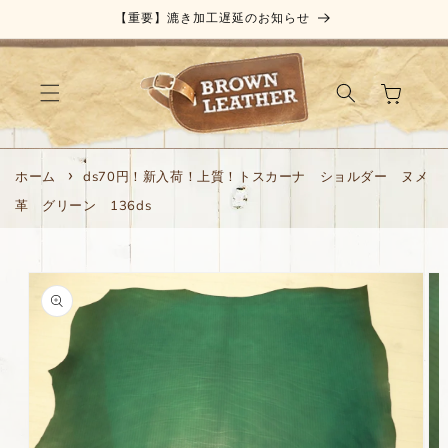
コンテ
【重要】漉き加工遅延のお知らせ
ンツに
進む
カ
ー
ト
ホーム
ds70円！新入荷！上質！トスカーナ ショルダー ヌメ
革 グリーン 136ds
商品情
報にス
キップ