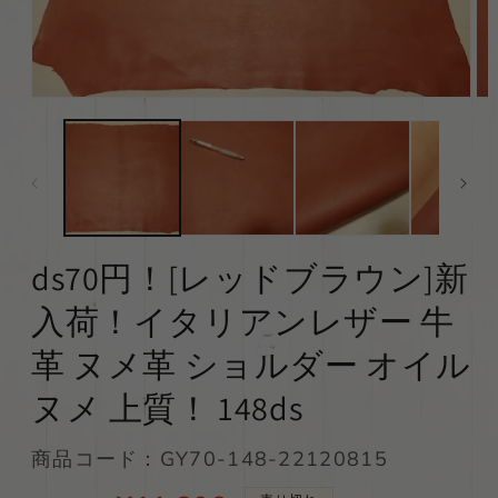
モ
モ
ー
ー
ダ
ダ
ル
ル
で
で
メ
メ
デ
デ
ィ
ィ
ds70円！[レッドブラウン]新
ア
ア
(1)
(2)
を
を
入荷！イタリアンレザー 牛
開
開
く
く
革 ヌメ革 ショルダー オイル
ヌメ 上質！ 148ds
SKU:
商品コード：GY70-148-22120815