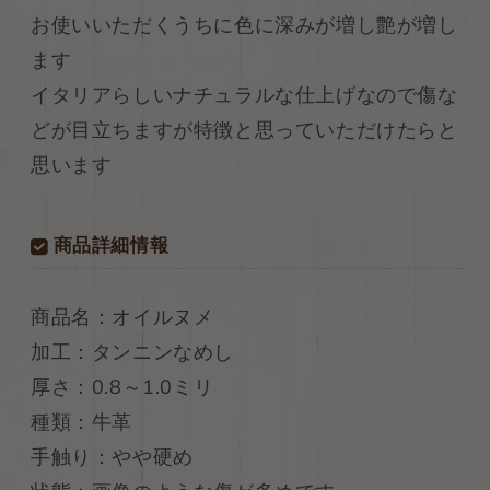
リ
リ
お使いいただくうちに色に深みが増し艶が増し
ア
ア
ます
ン
ン
イタリアらしいナチュラルな仕上げなので傷な
レ
レ
ザ
ザ
どが目立ちますが特徴と思っていただけたらと
ー
ー
思います
牛
牛
革
革
ヌ
ヌ
商品詳細情報
メ
メ
革
革
シ
シ
商品名：オイルヌメ
ョ
ョ
加工：タンニンなめし
ル
ル
ダ
ダ
厚さ：0.8～1.0ミリ
ー
ー
種類：牛革
オ
オ
手触り：やや硬め
イ
イ