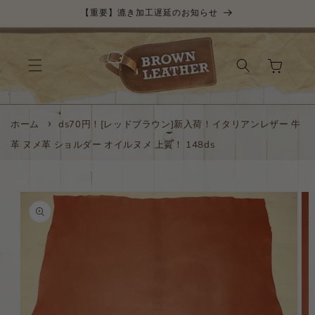
コンテ
【重要】漉き加工遅延のお知らせ
ンツに
進む
カ
ー
ト
ホーム
ds70円！[レッドブラウン]新入荷！イタリアンレザー 牛
革 ヌメ革 ショルダー オイルヌメ 上質！ 148ds
商品情
報にス
キップ