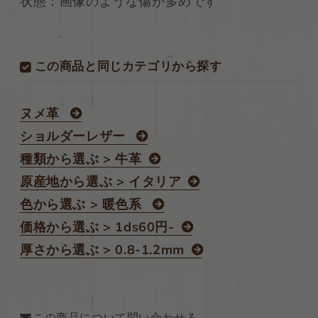
ル
ル
状態：画像のような傷が多めです
ヌ
ヌ
メ
メ
上
上
この商品と同じカテゴリから探す
質！
質！
148ds
148ds
の
の
ヌメ革
数
数
量
量
ショルダーレザー
を
を
種類から選ぶ > 牛革
減
増
原産地から選ぶ > イタリア
ら
や
す
す
色から選ぶ > 暖色系
価格から選ぶ > 1ds60円-
厚さから選ぶ > 0.8-1.2mm
この商品について問い合わせる