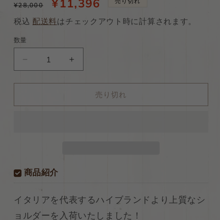
通
当
¥11,396
売り切れ
¥28,000
常
店
税込
配送料
はチェックアウト時に計算されます。
価
特
数量
格
別
ds70
ds70
価
円！
円！
格
[レ
[レ
売り切れ
ッ
ッ
ド
ド
ブ
ブ
ラ
ラ
ウ
ウ
ン]
ン]
新
新
商品紹介
入
入
荷！
荷！
イタリアを代表するハイブランドより上質なシ
イ
イ
ョルダーを入荷いたしました！
タ
タ