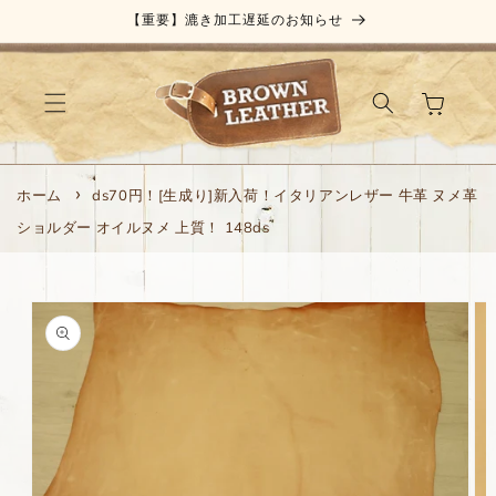
コンテ
【重要】漉き加工遅延のお知らせ
ンツに
進む
カ
ー
ト
ホーム
ds70円！[生成り]新入荷！イタリアンレザー 牛革 ヌメ革
ショルダー オイルヌメ 上質！ 148ds
商品情
報にス
キップ