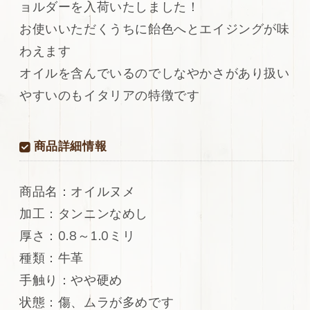
ョルダーを入荷いたしました！
レ
レ
ザ
ザ
お使いいただくうちに飴色へとエイジングが味
ー
ー
わえます
牛
牛
オイルを含んでいるのでしなやかさがあり扱い
革
革
ヌ
ヌ
やすいのもイタリアの特徴です
メ
メ
革
革
シ
シ
商品詳細情報
ョ
ョ
ル
ル
ダ
ダ
商品名：オイルヌメ
ー
ー
加工：タンニンなめし
オ
オ
厚さ：0.8～1.0ミリ
イ
イ
ル
ル
種類：牛革
ヌ
ヌ
手触り：やや硬め
メ
メ
状態：傷、ムラが多めです
上
上