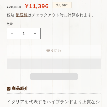
通
当
¥11,396
売り切れ
¥28,000
常
店
税込
配送料
はチェックアウト時に計算されます。
価
特
数量
格
別
ds70
ds70
価
円！
円！
格
[生
[生
売り切れ
成
成
り]
り]
新
新
入
入
荷！
荷！
イ
イ
タ
タ
商品紹介
リ
リ
ア
ア
イタリアを代表するハイブランドより上質なシ
ン
ン