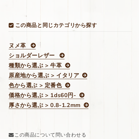
質！
質！
148ds
148ds
の
の
この商品と同じカテゴリから探す
数
数
量
量
を
を
ヌメ革
減
増
ショルダーレザー
ら
や
す
す
種類から選ぶ > 牛革
原産地から選ぶ > イタリア
色から選ぶ > 定番色
価格から選ぶ > 1ds60円-
厚さから選ぶ > 0.8-1.2mm
この商品について問い合わせる