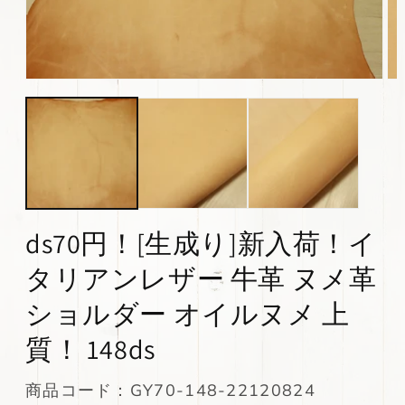
モ
モ
ー
ー
ダ
ダ
ル
ル
で
で
メ
メ
デ
デ
ィ
ィ
ア
ア
(1)
(2)
ds70円！[生成り]新入荷！イ
を
を
開
開
タリアンレザー 牛革 ヌメ革
く
く
ショルダー オイルヌメ 上
質！ 148ds
SKU:
商品コード：GY70-148-22120824