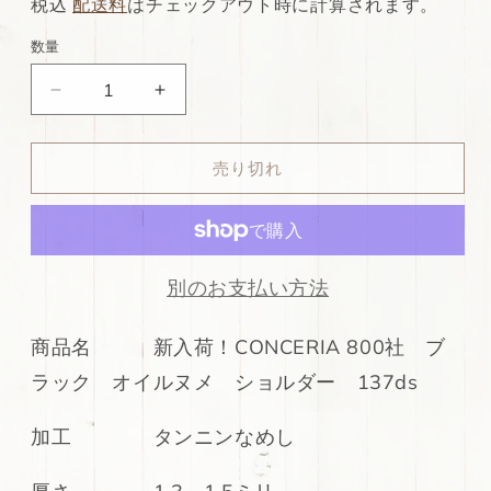
常
店
税込
配送料
はチェックアウト時に計算されます。
価
特
数量
格
別
ds72
ds72
価
円！
円！
格
新
新
売り切れ
入
入
荷！
荷！
CONCERIA
CONCERIA
800
800
社
社
別のお支払い方法
ブ
ブ
ラ
ラ
商品名 新入荷！CONCERIA 800社 ブ
ッ
ッ
ラック オイルヌメ ショルダー 137ds
ク
ク
オ
オ
イ
イ
加工 タンニンなめし
ル
ル
ヌ
ヌ