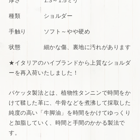
厚さ 1.3～1.5ミリ
メ
メ
シ
シ
種類 ショルダー
ョ
ョ
ル
ル
手触り ソフト～やや硬め
ダ
ダ
ー
ー
状態 細かな傷、裏地に汚れがあります
137ds
137ds
の
の
★
イタリアのハイブランドから上質なショルダ
数
数
ーを再入荷いたしました！
量
量
を
を
減
増
バケッタ製法とは、植物性タンニンで時間をか
ら
や
けて鞣した革に、牛骨などを煮沸して採取した
す
す
純度の高い「牛脚油」を時間をかけてゆっくり
と加脂していく、時間と手間のかかる製法で
す。