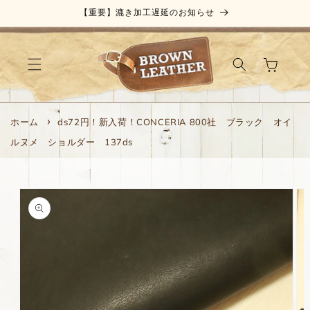
コンテ
【重要】漉き加工遅延のお知らせ
ンツに
進む
カ
ー
ト
ホーム
ds72円！新入荷！CONCERIA 800社 ブラック オイ
ルヌメ ショルダー 137ds
商品情
報にス
キップ