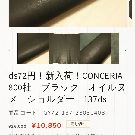
モ
モ
ー
ー
ダ
ダ
ル
ル
で
で
メ
メ
デ
デ
ィ
ィ
ds72円！新入荷！CONCERIA
ア
ア
(1)
(2)
を
を
800社 ブラック オイルヌ
開
開
く
く
メ ショルダー 137ds
SKU:
商品コード：GY72-137-23030403
通
当
¥10,850
売り切れ
¥26,000