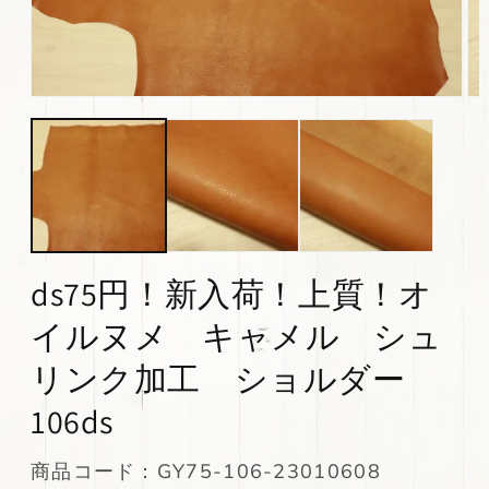
モ
モ
ー
ー
ダ
ダ
ル
ル
で
で
メ
メ
デ
デ
ィ
ィ
ア
ア
(1)
(2)
ds75円！新入荷！上質！オ
を
を
開
開
イルヌメ キャメル シュ
く
く
リンク加工 ショルダー
106ds
SKU:
商品コード：GY75-106-23010608