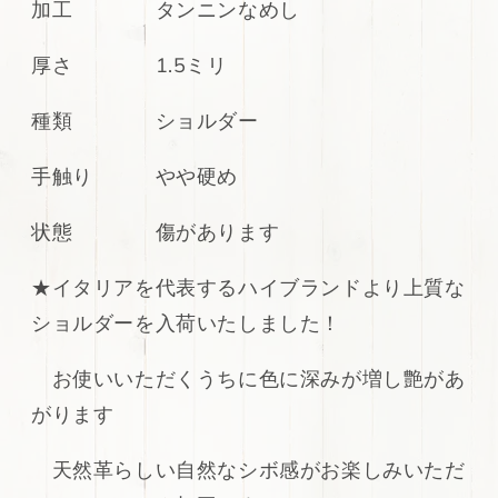
加工 タンニンなめし
ャ
ャ
メ
メ
厚さ 1.5ミリ
ル
ル
シ
シ
種類 ショルダー
ュ
ュ
リ
リ
ン
ン
手触り やや硬め
ク
ク
加
加
状態 傷があります
工
工
シ
シ
★イタリアを代表するハイブランドより上質な
ョ
ョ
ショルダーを入荷いたしました！
ル
ル
ダ
ダ
お使いいただくうちに色に深みが増し艶があ
ー
ー
106ds
106ds
がります
の
の
数
数
天然革らしい自然なシボ感がお楽しみいただ
量
量