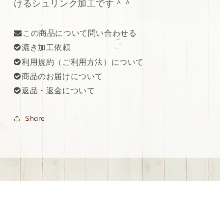
けるシュリンク加工です＾＾
を
を
減
増
ら
や
この商品について問い合わせる
す
す
漉き加工依頼
利用規約（ご利用方法）について
商品のお届けについて
返品・返金について
Share