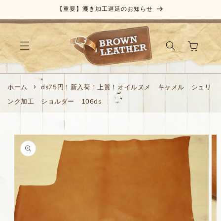
コンテ
【重要】漉き加工遅延のお知らせ
ンツに
進む
カ
ー
ト
ホーム
ds75円！新入荷！上質！オイルヌメ キャメル シュリ
ンク加工 ショルダー 106ds
商品情
報にス
キップ