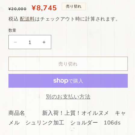
通
当
¥8,745
売り切れ
¥20,000
常
店
税込
配送料
はチェックアウト時に計算されます。
価
特
数量
格
別
ds75
ds75
価
円！
円！
格
新
新
売り切れ
入
入
荷！
荷！
上
上
質！
質！
オ
オ
別のお支払い方法
イ
イ
ル
ル
商品名 新入荷！上質！オイルヌメ キャ
ヌ
ヌ
メル シュリンク加工 ショルダー 106ds
メ
メ
キ
キ