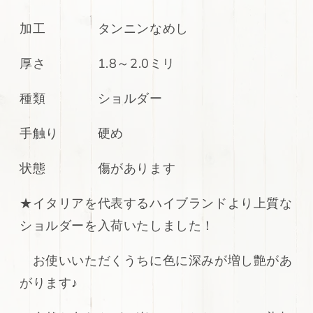
ボ
ボ
ス
ス
加工 タンニンなめし
加
加
工
工
厚さ 1.8～2.0ミリ
イ
イ
エ
エ
種類 ショルダー
ロ
ロ
ー
ー
手触り 硬め
キ
キ
ャ
ャ
状態 傷があります
メ
メ
ル
ル
★イタリアを代表するハイブランドより上質な
シ
シ
ショルダーを入荷いたしました！
ョ
ョ
ル
ル
お使いいただくうちに色に深みが増し艶があ
ダ
ダ
ー
ー
がります♪
ヌ
ヌ
メ
メ