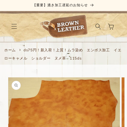
コンテ
【重要】漉き加工遅延のお知らせ
ンツに
進む
カ
ー
ト
ホーム
ds75円！新入荷！上質！ムラ染め エンボス加工 イエ
ローキャメル ショルダー ヌメ革 115ds
商品情
報にス
キップ