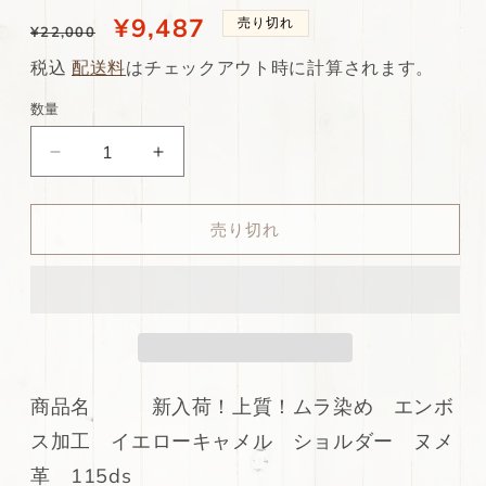
通
当
¥9,487
売り切れ
¥22,000
常
店
税込
配送料
はチェックアウト時に計算されます。
価
特
数量
格
別
ds75
ds75
価
円！
円！
格
新
新
売り切れ
入
入
荷！
荷！
上
上
質！
質！
ム
ム
ラ
ラ
染
染
商品名 新入荷！上質！ムラ染め エンボ
め
め
ス加工 イエローキャメル ショルダー ヌメ
エ
エ
ン
ン
革 115ds