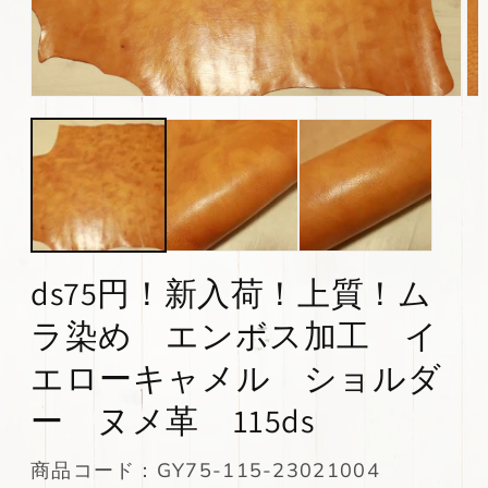
モ
モ
ー
ー
ダ
ダ
ル
ル
で
で
メ
メ
デ
デ
ィ
ィ
ア
ア
(1)
(2)
ds75円！新入荷！上質！ム
を
を
開
開
ラ染め エンボス加工 イ
く
く
エローキャメル ショルダ
ー ヌメ革 115ds
SKU:
商品コード：GY75-115-23021004