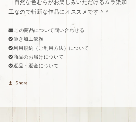
自然な色むらがお楽しみいただけるムラ染加
革
革
工なので斬新な作品にオススメです＾＾
115ds
115ds
の
の
数
数
この商品について問い合わせる
量
量
漉き加工依頼
を
を
利用規約（ご利用方法）について
減
増
ら
や
商品のお届けについて
す
す
返品・返金について
Share