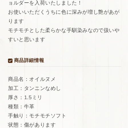
ョルダーを入荷いたしました！
タ
タ
リ
リ
お使いいただくうちに色に深みが増し艶があが
ア
ア
ります
ン
ン
モチモチとした柔らかな手馴染みなので扱いや
レ
レ
ザ
ザ
すいと思います
ー
ー
牛
牛
革
革
商品詳細情報
ヌ
ヌ
メ
メ
革
革
商品名：オイルヌメ
シ
シ
加工：タンニンなめし
ョ
ョ
厚さ：1.5ミリ
ル
ル
ダ
ダ
種類：牛革
ー
ー
手触り：モチモチソフト
オ
オ
状態：傷があります
イ
イ