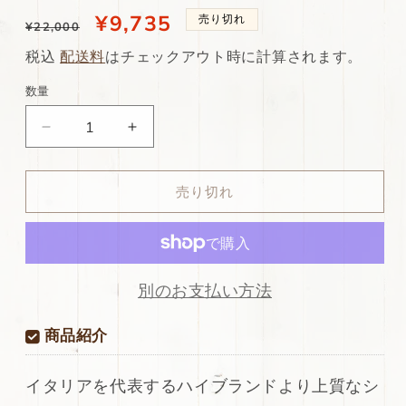
通
当
¥9,735
売り切れ
¥22,000
常
店
税込
配送料
はチェックアウト時に計算されます。
価
特
数量
格
別
ds75
ds75
価
円！
円！
格
[セ
[セ
売り切れ
ピ
ピ
ア
ア
ブ
ブ
ラ
ラ
ウ
ウ
別のお支払い方法
ン]
ン]
新
新
商品紹介
入
入
荷
荷
イタリアを代表するハイブランドより上質なシ
イ
イ