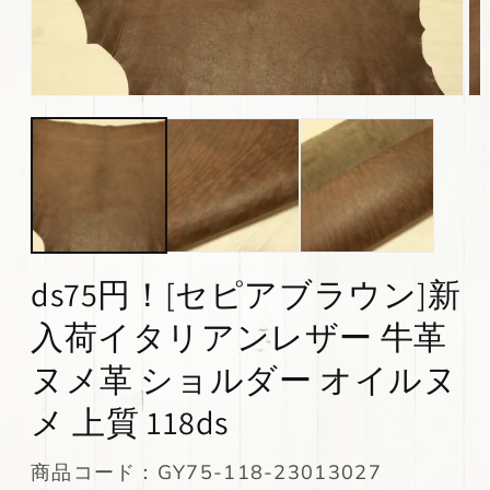
モ
モ
ー
ー
ダ
ダ
ル
ル
で
で
メ
メ
デ
デ
ィ
ィ
ア
ア
(1)
(2)
ds75円！[セピアブラウン]新
を
を
開
開
入荷イタリアンレザー 牛革
く
く
ヌメ革 ショルダー オイルヌ
メ 上質 118ds
SKU:
商品コード：GY75-118-23013027