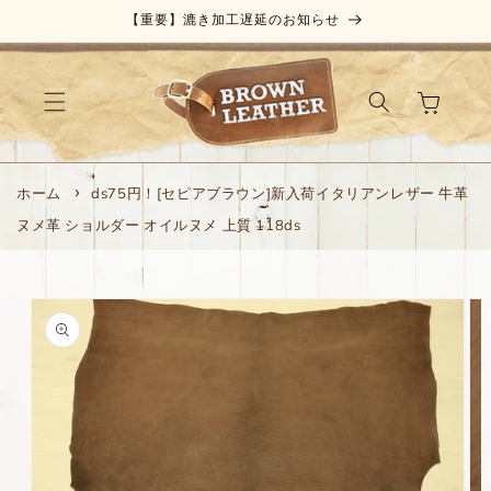
コンテ
【重要】漉き加工遅延のお知らせ
ンツに
進む
カ
ー
ト
ホーム
ds75円！[セピアブラウン]新入荷イタリアンレザー 牛革
ヌメ革 ショルダー オイルヌメ 上質 118ds
商品情
報にス
キップ