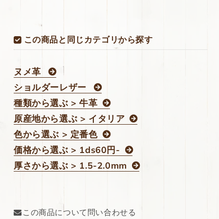
ル
ル
ヌ
ヌ
メ
メ
この商品と同じカテゴリから探す
上
上
質
質
118ds
118ds
ヌメ革
の
の
ショルダーレザー
数
数
量
量
種類から選ぶ > 牛革
を
を
原産地から選ぶ > イタリア
減
増
色から選ぶ > 定番色
ら
や
す
す
価格から選ぶ > 1ds60円-
厚さから選ぶ > 1.5-2.0mm
この商品について問い合わせる