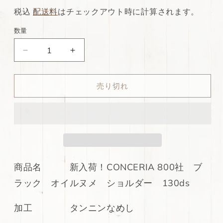
常
店
税込
配送料
はチェックアウト時に計算されます。
価
特
数量
格
別
ds75
ds75
価
円！
円！
格
新
新
売り切れ
入
入
荷！
荷！
CONCERIA
CONCERIA
800
800
社
社
ブ
ブ
ラ
ラ
商品名 新入荷！CONCERIA 800社 ブ
ッ
ッ
ラック オイルヌメ ショルダー 130ds
ク
ク
オ
オ
イ
イ
加工 タンニンなめし
ル
ル