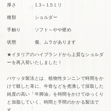
ヌ
ヌ
厚さ 1.3～1.5ミリ
メ
メ
シ
シ
種類 ショルダー
ョ
ョ
ル
ル
手触り ソフト～やや硬め
ダ
ダ
ー
ー
状態 傷、ムラがあります
130ds
130ds
の
の
★
イタリアのハイブランドから上質なショルダ
数
数
ーを再入荷いたしました！
量
量
を
を
減
増
バケッタ製法とは、植物性タンニンで時間をか
ら
や
けて鞣した革に、牛骨などを煮沸して採取した
す
す
純度の高い「牛脚油」を時間をかけてゆっくり
と加脂していく、時間と手間のかかる製法で
す。