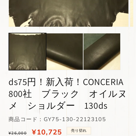
モ
モ
ー
ー
ダ
ダ
ル
ル
で
で
メ
メ
デ
デ
ィ
ィ
ア
ア
(1)
(2)
ds75円！新入荷！CONCERIA
を
を
開
開
800社 ブラック オイルヌ
く
く
メ ショルダー 130ds
SKU:
商品コード：GY75-130-22123105
通
当
¥10,725
売り切れ
¥26,000