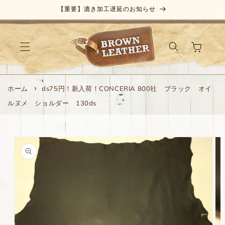
コンテ
【重要】漉き加工遅延のお知らせ
ンツに
進む
カ
ー
ト
ホーム
ds75円！新入荷！CONCERIA 800社 ブラック オイ
ルヌメ ショルダー 130ds
商品情
報にス
キップ