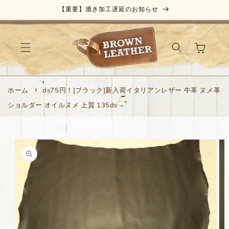
コンテ
【重要】漉き加工遅延のお知らせ
ンツに
進む
カ
ー
ト
ホーム
ds75円！[ブラック]新入荷イタリアンレザー 牛革 ヌメ革
ショルダー オイルヌメ 上質 135ds
商品情
報にス
キップ