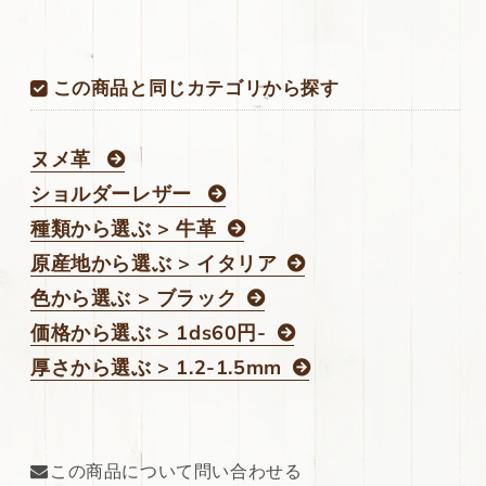
上
上
質
質
135ds
135ds
この商品と同じカテゴリから探す
の
の
数
数
量
量
ヌメ革
を
を
ショルダーレザー
減
増
ら
や
種類から選ぶ > 牛革
す
す
原産地から選ぶ > イタリア
色から選ぶ > ブラック
価格から選ぶ > 1ds60円-
厚さから選ぶ > 1.2-1.5mm
この商品について問い合わせる