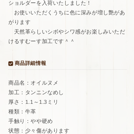
ショルダーを入荷いたしました！
ン
ン
レ
レ
お使いいただくうちに色に深みが増し艶があ
ザ
ザ
がります
ー
ー
天然革らしいシボやシワ感がお楽しみいただ
牛
牛
革
革
けるすむーす加工です＾＾
ヌ
ヌ
メ
メ
革
革
商品詳細情報
シ
シ
ョ
ョ
ル
ル
商品名：オイルヌメ
ダ
ダ
加工：タンニンなめし
ー
ー
厚さ：1.1～1.3ミリ
オ
オ
イ
イ
種類：牛革
ル
ル
手触り：やや硬め
ヌ
ヌ
状態：少々傷があります
メ
メ