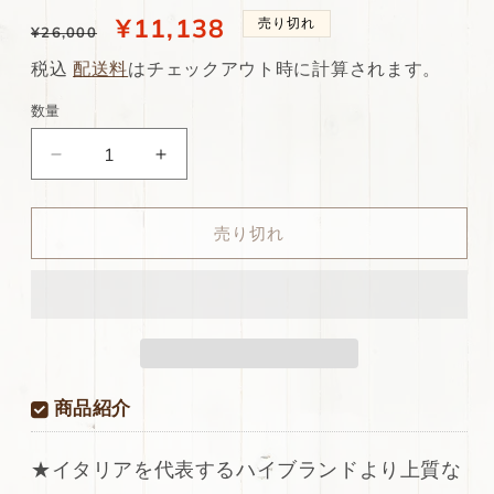
通
当
¥11,138
売り切れ
¥26,000
常
店
税込
配送料
はチェックアウト時に計算されます。
価
特
数量
格
別
ds75
ds75
価
円！
円！
格
[ブ
[ブ
売り切れ
ラ
ラ
ッ
ッ
ク]
ク]
新
新
入
入
荷
荷
イ
イ
商品紹介
タ
タ
リ
リ
★イタリアを代表するハイブランドより上質な
ア
ア