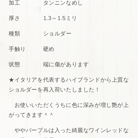
加工 タンニンなめし
ス
ス
ム
ム
厚さ 1.3～1.5ミリ
ー
ー
ス
ス
種類 ショルダー
加
加
工
工
オ
オ
手触り 硬め
イ
イ
ル
ル
状態 端に傷があります
ヌ
ヌ
メ
メ
★イタリアを代表するハイブランドから上質な
シ
シ
ショルダーを再入荷いたしました！
ョ
ョ
ル
ル
お使いいただくうちに色に深みが増し艶が上
ダ
ダ
がってきます＾＾
ー
ー
138ds
138ds
の
の
ややパープルは入った綺麗なワインレッドな
数
数