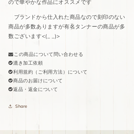
ので華やかな作品にオススメです
量
量
を
を
ブランドから仕入れた商品なので刻印のない
減
増
商品が多数ありますが有名タンナーの商品が多
ら
や
す
す
数ございます<(_ _)>
この商品について問い合わせる
漉き加工依頼
利用規約（ご利用方法）について
商品のお届けについて
返品・返金について
Share