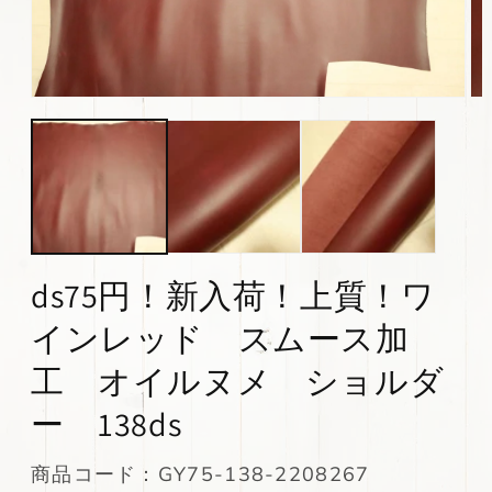
モ
モ
ー
ー
ダ
ダ
ル
ル
で
で
メ
メ
デ
デ
ィ
ィ
ア
ア
(1)
(2)
ds75円！新入荷！上質！ワ
を
を
開
開
インレッド スムース加
く
く
工 オイルヌメ ショルダ
ー 138ds
SKU:
商品コード：GY75-138-2208267