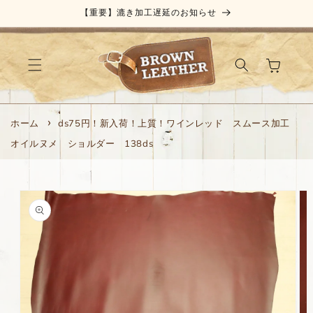
コンテ
【重要】漉き加工遅延のお知らせ
ンツに
進む
カ
ー
ト
ホーム
ds75円！新入荷！上質！ワインレッド スムース加工
オイルヌメ ショルダー 138ds
商品情
報にス
キップ