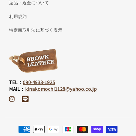
返品・返金について
利用規約
特定商取引法に基づく表示
TEL：
090-4933-1925
MAIL：
kinakomochi1128@yahoo.co.jp
Instagram
Translation
missing:
ja.general.social.links.line
決
済