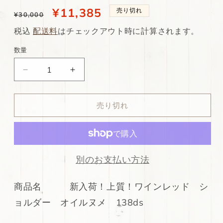
通
当
¥11,385
売り切れ
¥30,000
常
店
税込
配送料
はチェックアウト時に計算されます。
価
特
数量
格
別
ds75
ds75
価
円！
円！
格
新
新
売り切れ
入
入
荷！
荷！
上
上
質！
質！
ワ
ワ
別のお支払い方法
イ
イ
ン
ン
商品名 新入荷！上質！ワインレッド シ
レ
レ
ョルダー オイルヌメ 138ds
ッ
ッ
ド
ド