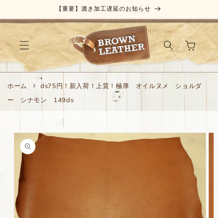
コンテ
【重要】漉き加工遅延のお知らせ
ンツに
進む
カ
ー
ト
ホーム
ds75円！新入荷！上質！極厚 オイルヌメ ショルダ
ー シナモン 149ds
商品情
報にス
キップ