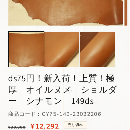
モ
モ
ー
ー
ダ
ダ
ル
ル
で
で
メ
メ
デ
デ
ィ
ィ
ア
ア
(1)
(2)
ds75円！新入荷！上質！極
を
を
開
開
厚 オイルヌメ ショルダ
く
く
ー シナモン 149ds
SKU:
商品コード：GY75-149-23032206
通
当
¥12,292
売り切れ
¥30,000