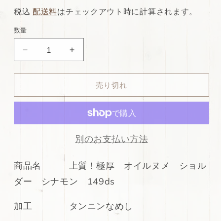
常
店
税込
配送料
はチェックアウト時に計算されます。
価
特
数量
格
別
ds75
ds75
価
円！
円！
格
新
新
売り切れ
入
入
荷！
荷！
上
上
質！
質！
極
極
別のお支払い方法
厚
厚
オ
オ
商品名 上質！極厚 オイルヌメ ショル
イ
イ
ダー シナモン 149ds
ル
ル
ヌ
ヌ
加工 タンニンなめし
メ
メ
シ
シ