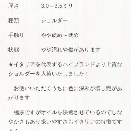
厚さ 3.0～3.5ミリ
ョ
ョ
ル
ル
種類 ショルダー
ダ
ダ
ー
ー
シ
シ
手触り やや硬め～硬め
ナ
ナ
モ
モ
状態 やや汚れや傷があります
ン
ン
149ds
149ds
★イタリアを代表するハイブランドより上質な
の
の
ショルダーを入荷いたしました！
数
数
量
量
お使いいただくうちに色に深みが増し艶があ
を
を
減
増
がります
ら
や
す
す
極厚ですがオイルを浸透させているのでしな
やかさもあり扱いやすさもイタリアの特徴です
＾＾