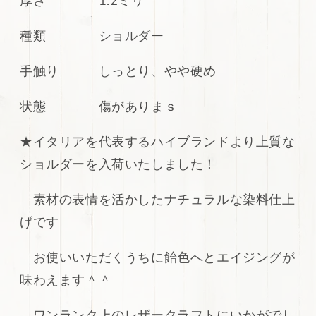
厚さ 1.2ミリ
ー
ー
キ
キ
種類 ショルダー
ャ
ャ
メ
メ
ル
ル
手触り しっとり、やや硬め
シ
シ
ョ
ョ
状態 傷がありまｓ
ル
ル
ダ
ダ
★イタリアを代表するハイブランドより上質な
ー
ー
ショルダーを入荷いたしました！
154ds
154ds
の
の
素材の表情を活かしたナチュラルな染料仕上
数
数
量
量
げです
を
を
減
増
お使いいただくうちに飴色へとエイジングが
ら
や
味わえます＾＾
す
す
ワンランク上のレザークラフトにいかがでし