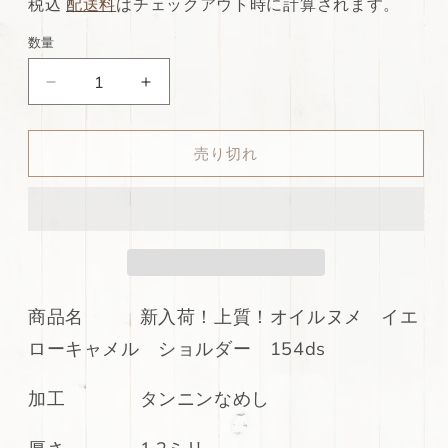
常
店
税込
配送料
はチェックアウト時に計算されます。
価
特
数量
格
別
ds75
ds75
価
円！
円！
格
新
新
売り切れ
入
入
荷！
荷！
上
上
質！
質！
オ
オ
イ
イ
ル
ル
商品名 新入荷！上質！オイルヌメ イエ
ヌ
ヌ
ローキャメル ショルダー 154ds
メ
メ
イ
イ
加工 タンニンなめし
エ
エ
ロ
ロ