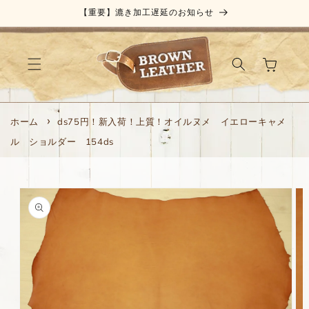
コンテ
【重要】漉き加工遅延のお知らせ
ンツに
進む
カ
ー
ト
ホーム
ds75円！新入荷！上質！オイルヌメ イエローキャメ
ル ショルダー 154ds
商品情
報にス
キップ