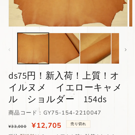
モ
モ
ー
ー
ダ
ダ
ル
ル
で
で
メ
メ
デ
デ
ィ
ィ
ds75円！新入荷！上質！オ
ア
ア
(1)
(2)
を
を
イルヌメ イエローキャメ
開
開
く
く
ル ショルダー 154ds
SKU:
商品コード：GY75-154-2210047
通
当
¥12,705
売り切れ
¥33,000