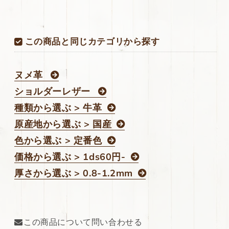
166ds
166ds
の
の
数
数
この商品と同じカテゴリから探す
量
量
を
を
減
増
ヌメ革
ら
や
ショルダーレザー
す
す
種類から選ぶ > 牛革
原産地から選ぶ > 国産
色から選ぶ > 定番色
価格から選ぶ > 1ds60円-
厚さから選ぶ > 0.8-1.2mm
この商品について問い合わせる