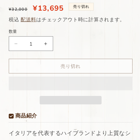
通
当
¥13,695
売り切れ
¥32,000
常
店
税込
配送料
はチェックアウト時に計算されます。
価
特
数量
格
別
ds75
ds75
価
円！
円！
格
[キ
[キ
売り切れ
ャ
ャ
メ
メ
ル
ル
ブ
ブ
ラ
ラ
ウ
ウ
ン]
ン]
商品紹介
新
新
入
入
イタリアを代表するハイブランドより上質なシ
荷
荷