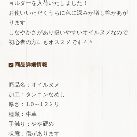
ョルダーを入荷いたしました！
国
国
産
産
お使いいただくうちに色に深みが増し艶があが
牛
牛
ります
革
革
しなやかさがあり扱いやすいオイルヌメなので
ヌ
ヌ
メ
メ
初心者の方にもオススメです＾＾
革
革
シ
シ
ョ
ョ
商品詳細情報
ル
ル
ダ
ダ
ー
ー
商品名：オイルヌメ
オ
オ
加工：タンニンなめし
イ
イ
厚さ：1.0～1.2ミリ
ル
ル
ヌ
ヌ
種類：牛革
メ
メ
手触り：やや硬め
上
上
状態：傷があります
質
質