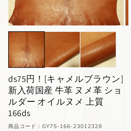
モ
モ
ー
ー
ダ
ダ
ル
ル
で
で
メ
メ
デ
デ
ィ
ィ
ア
ア
(1)
(2)
ds75円！[キャメルブラウン]
を
を
開
開
新入荷国産 牛革 ヌメ革 ショ
く
く
ルダー オイルヌメ 上質
166ds
SKU:
商品コード：GY75-166-23012328