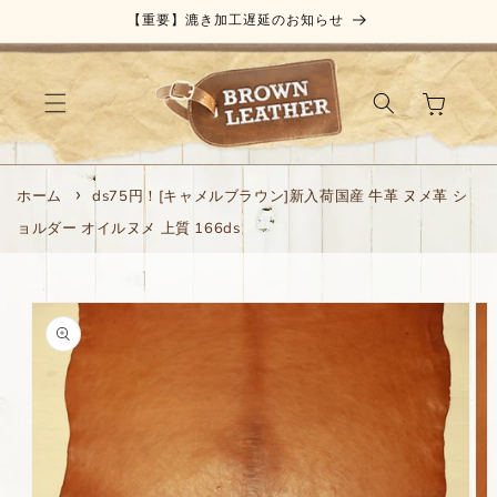
コンテ
【重要】漉き加工遅延のお知らせ
ンツに
進む
カ
ー
ト
ホーム
ds75円！[キャメルブラウン]新入荷国産 牛革 ヌメ革 シ
ョルダー オイルヌメ 上質 166ds
商品情
報にス
キップ